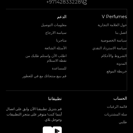
+97142833228
V Perfumes
الدعم
حول العلامة التجارية
معلومات التوصيل
اتصل بنا
سياسة الارجاع
سياسة الخصوصية
متاجرنا
سياسة الاسترداد النقدي
الأسئلة الشائعة
الشروط والأحكام
اطلب الآن واستلم طلبك من
نقطة الاستلام
المدونة
للمساعدة
خريطة الموقع
قم ببيع منتجاتك مع في للعطور
الحساب
تطبيقاتنا
قائمة الرغبات
قم بتنزيل تطبيقنا الآن وابق على اتصال
سلة المشتريات
أينما كنت! متوفر على متجر التطبيقات
وجوجل بلاي.
طلبي