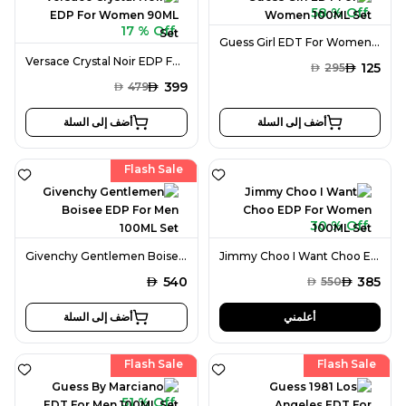
58 % Off
17 % Off
Guess Girl EDT For Women 100ML Set
Versace Crystal Noir EDP For Women 90ML Set
AED
125
AED
295
AED
399
AED
479
أضف إلى السلة
أضف إلى السلة
Flash Sale
30 % Off
Givenchy Gentlemen Boisee EDP For Men 100ML Set
Jimmy Choo I Want Choo EDP For Women 100ML Set
AED
540
AED
385
AED
550
أعلمني
أضف إلى السلة
Flash Sale
Flash Sale
51 % Off