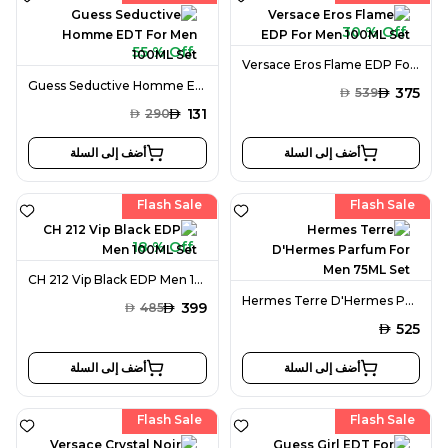
30 % Off
55 % Off
Versace Eros Flame EDP For Men 100ML Set
Guess Seductive Homme EDT For Men 100ML Set
AED
375
AED
539
AED
131
AED
290
أضف إلى السلة
أضف إلى السلة
Flash Sale
Flash Sale
18 % Off
CH 212 Vip Black EDP Men 100ML Set
Hermes Terre D'Hermes Parfum For Men 75ML Set
AED
399
AED
485
AED
525
أضف إلى السلة
أضف إلى السلة
Flash Sale
Flash Sale