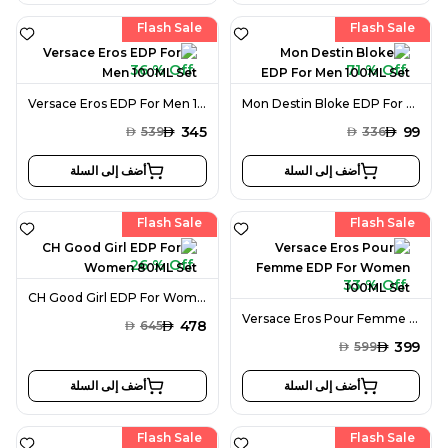
Flash Sale
Flash Sale
36 % Off
71 % Off
Versace Eros EDP For Men 100ML Set
Mon Destin Bloke EDP For Men 100ML Set
AED
345
AED
99
AED
539
AED
336
أضف إلى السلة
أضف إلى السلة
Flash Sale
Flash Sale
26 % Off
33 % Off
CH Good Girl EDP For Women 80ML Set
Versace Eros Pour Femme EDP For Women 100ML Set
AED
478
AED
645
AED
399
AED
599
أضف إلى السلة
أضف إلى السلة
Flash Sale
Flash Sale