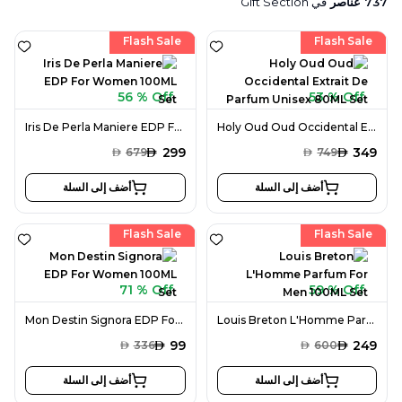
737
عناصر
في
Gift Section
Flash Sale
Flash Sale
56 % Off
53 % Off
Iris De Perla Maniere EDP For Women 100ML Set
Holy Oud Oud Occidental Extrait De Parfum Unisex 80ML Set
AED
299
AED
349
AED
679
AED
749
أضف إلى السلة
أضف إلى السلة
Flash Sale
Flash Sale
71 % Off
59 % Off
Mon Destin Signora EDP For Women 100ML Set
Louis Breton L'Homme Parfum For Men 100ML Set
AED
99
AED
249
AED
336
AED
600
أضف إلى السلة
أضف إلى السلة