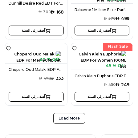
Dunhill Desire Red EDT For Men 100ML Set
Rabanne 1 Million Elixir Parfum Intense For Men 100ML Set
AED
168
AED
300
AED
499
AED
570
أضف إلى السلة
أضف إلى السلة
Flash Sale
30 % Off
45 % Off
Chopard Oud Malaki EDP For Men 80ML Set
Calvin Klein Euphoria EDP For Women 100ML Set
AED
333
AED
475
AED
249
AED
450
أضف إلى السلة
أضف إلى السلة
Load More