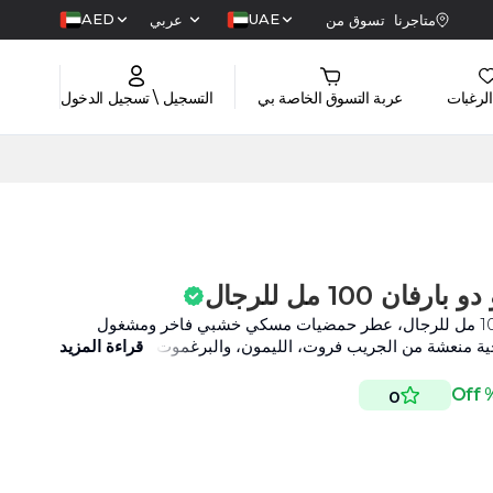
AED
UAE
متاجرنا
تسوق من
عربي
الرغبات
عربة التسوق الخاصة بي
التسجيل \ تسجيل الدخول
ن 100 مل للرجال
أرماف كابالو بور هوم أو دو بارفان 100 مل للرجال، عطر حمضيات مسكي خشبي فاخر ومشغول
احية منعشة من الجريب فروت، الليمون، والبرغموت.
قراءة المزيد
0