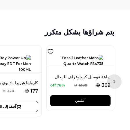
يتم شراؤها بشكل متكرر
جيس فوريفر أو دو بارفان 75 مل للنساء
ساعة فوسيل كرونوغراف للرجال موديل FS4735
Next sl
AED
309
78% off
AED
1378
AED
177
AED
320
أعلمني
أضف إلى ال