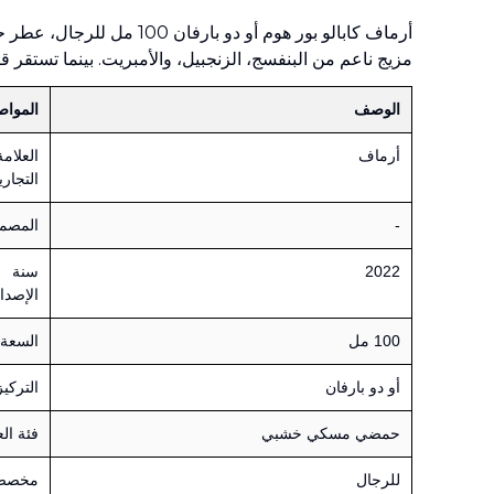
أرماف كابالو بور هوم أ
مزيج ناعم من البنفسج، الزنجبيل، والأمبريت. بينما تستقر قا
الوصف
الموا
أرماف
العلامة
التجاري
-
المصم
2022
سنة
الإصدا
100 مل
السعة
أو دو بارفان
التركيز
حمضي مسكي خشبي
فئة ال
للرجال
مخصص