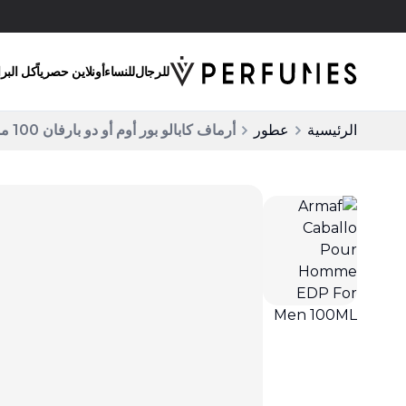
انقر واستلم
للرجال
للنساء
أونلاين حصرياً
كل البر
الرئيسية
عطور
أرماف كابالو بور أوم أو دو بارفان 100 مل للرجال