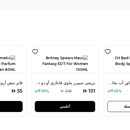
كارولينا هيريرا باد بوي باور آب بخاخ للجسم أو دو تواليت 100 مل للرجال
بريتني سبيرز ماوي فانتازي أو دو تواليت 100 مل للنساء
AED
AED
55
101
59% off
AED
245
45% off
سلة
أعلمني