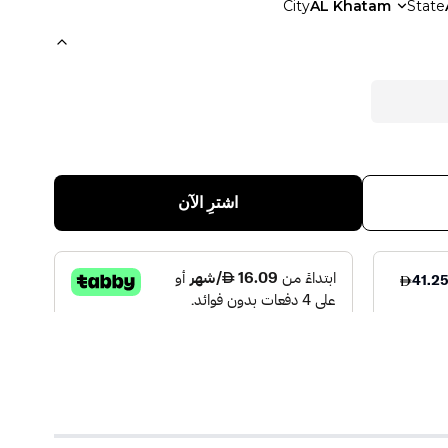
City
AL Khatam
State
اشترِ الآن
Sterling Perfumes Industr
)
0
(