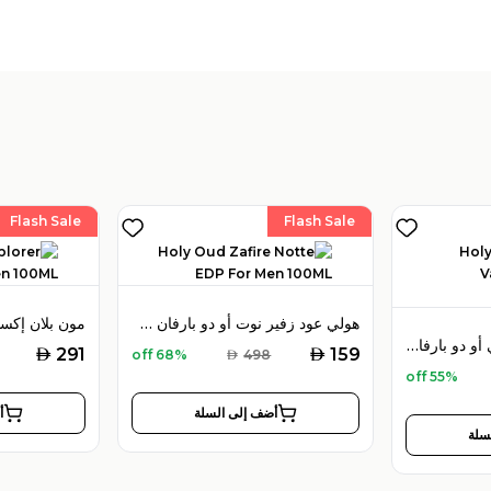
Flash Sale
Flash Sale
هولي عود زفير نوت أو دو بارفان 100 مل للرجال
هولي عود ويسترن فالي أو دو بارفان 100 مل للجنسين
AED
AED
291
159
68% off
AED
498
55% off
أضف إلى السلة
أ
سلة