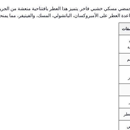
و دو بارفان 100 مل للرجال، عطر حمضي مسكي خشبي فاخر. يتميز هذا العطر بافتتاحية 
عدة العطر على الأمبروكسان، الباتشولي، المسك، والفيتيفر، مما يمنحه طا
صفات
ة
م
ر
عطر