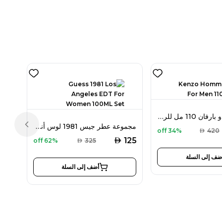
كينزو أوم أو دو بارفان 110 مل للرجال جديد
مجموعة عطر جيس 1981 لوس أنجلس أو دو تواليت 100 مل للنساء
Previous slide
34% off
AED
420
AED
125
62% off
AED
325
ضف إلى السلة
أضف إلى السلة