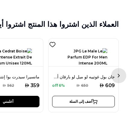
العملاء الذين اشتروا هذا المنتج اشتروا أي
جاغوار كلاسيك بلاك أو دو تواليت 100 مل للرجال
جان بول غوتييه لو ميل لو بارفان أو دو بارفان إنتنس 200 مل للرجال
Next sl
AED
AED
359
609
AED
562
6% off
AED
650
أضف إلى السلة
أعلمني