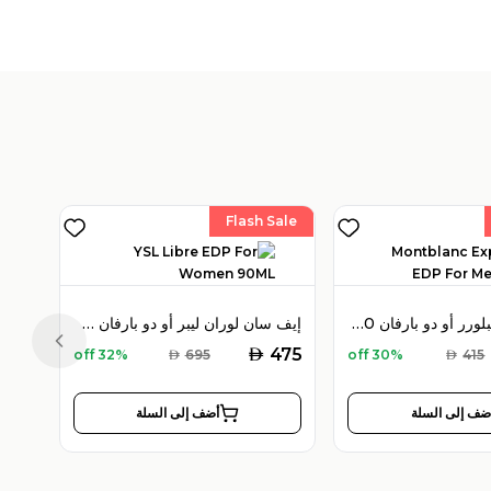
Flash Sale
مون بلان إكسبلورر أو دو بارفان 100 مل للرجال
إيف سان لوران ليبر أو دو بارفان 90 مل للنساء
Previous slide
AED
475
32% off
AED
695
30% off
AED
415
ضف إلى السلة
أضف إلى السلة