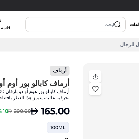
اندات
قائمة 
أرماف
أرماف كابالو بور أوم أو دو بارفا
بحرفية عالية، يتميز هذا العطر بافتت
AED
165.00
AED
18 % Off
200.00
100ML