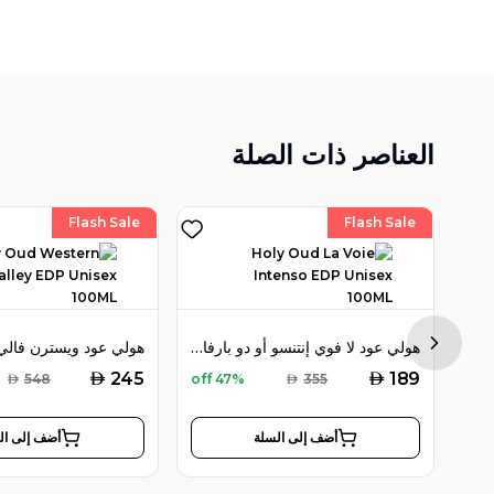
العناصر ذات الصلة
Flash Sale
Flash Sale
هولي عود هايبسكوس بوكيه أو دو بارفان 100 مل للجنسين
هولي عود لا فوي إنتنسو أو دو بارفان 100 مل للجنسين
Next sl
AED
AED
245
189
AED
548
47% off
AED
355
أضف إلى السلة
أضف إلى ال