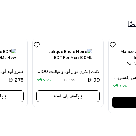
ضًا
لاليك إنكري نوار أو دو تواليت 100 مل للرجال
مانسيرا سيدرت بوا إنتنس إكستريت دو بارفان 120 مل للجنسين
AED
AED
278
99
75% off
AED
395
36% off
أضف إلى السلة
أ