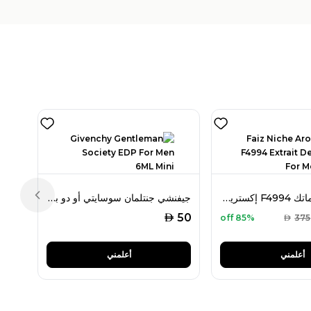
فايز نيش أروماتك F4994 إكستريت دو بارفان 80 مل للرجال
جيفنشي جنتلمان سوسايتي أو دو بارفان حجم مُصغر 6 مل للرجال
Previous slide
AED
50
85% off
AED
375
أعلمني
أعلمني