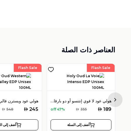
العناصر ذات الصلة
Flash Sale
Flash Sale
هولي عود هايبسكوس بوكيه أو دو بارفان 100 مل للجنسين
هولي عود لا فوي إنتنسو أو دو بارفان 100 مل للجنسين
Next sl
AED
AED
245
189
AED
548
47% off
AED
355
أضف إلى السلة
أضف إلى ال