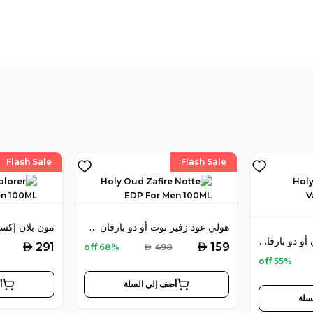
Flash Sale
Flash Sale
هولي عود زفير نوت أو دو بارفان 100 مل للرجال
هولي عود ويسترن فالي أو دو بارفان 100 مل للجنسين
AED
AED
291
159
68% off
AED
498
55% off
أضف إلى السلة
أ
سلة