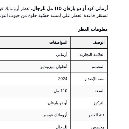
أرماني كود أو دو بارفان 110 مل للرجال
، عطر أروماتك فو
تستقر قاعدة العطر على لمسة حسّية حلوة من حبوب التونكا ال
معلومات العطر
الوصف
المواصفات
العلامة التجارية
أرماني
المصمم
أنطوان ميزونديو
سنة الإصدار
2024
السعة
110 مل
التركيز
أو دو بارفان
فئة العطر
أروماتك فوجير
مخصص
للرجال