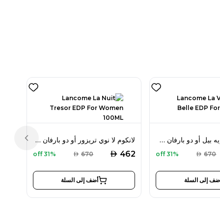
لانكوم لا في إيه بيل أو دو بارفان 100 مل للنساء
لانكوم لا نوي تريزور أو دو بارفان 100 مل للنساء
Previous slide
AED
462
31% off
AED
670
31% off
AED
670
ضف إلى السلة
أضف إلى السلة