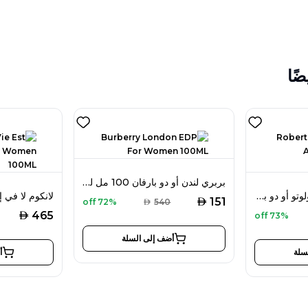
ضًا
بربري لندن أو دو بارفان 100 مل للنساء
روبرتو كافالي نيرو أسولوتو أو دو بارفان 75 مل للنساء
AED
151
72% off
AED
540
AED
465
73% off
أضف إلى السلة
سلة
أ