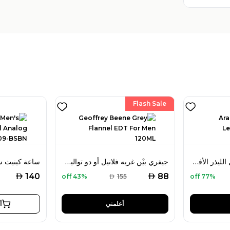
Flash Sale
أرابيان إيغل زيت إكسل الليذر الأفريقي 22 مل للجنسين
جيفري بيْن غريه فلانيل أو دو تواليت 120 مل للرجال
AED
AED
140
88
43% off
AED
155
77% off
أعلمني
أ