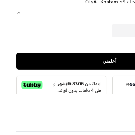
City
AL Khatam
State
أعلمني
V
)
1