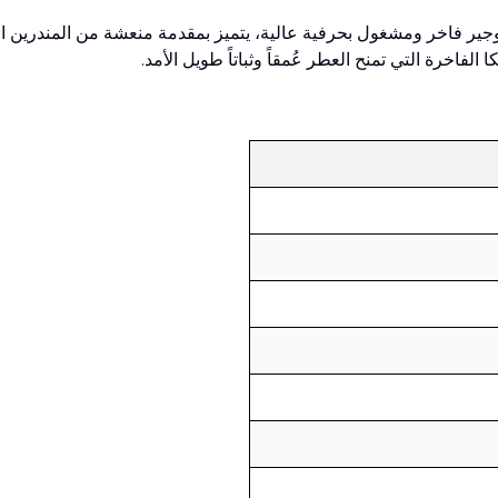
جير فاخر ومشغول بحرفية عالية، يتميز بمقدمة منعشة من المندرين ال
فاخرة التي تمنح العطر عُمقاً وثباتاً طويل الأمد.