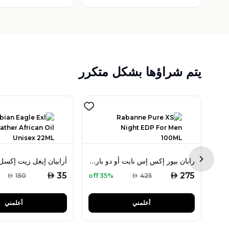
يتم شراؤها بشكل متكرر
أرماني كود أو دو بارفان 75 مل للرجال
رابان بيور إكس إس نايت أو دو بارفان 100 مل للرجال
Next sl
AED
AED
35
275
AED
150
35% off
AED
425
أعلمني
أعلمني