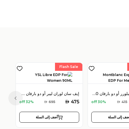
Flash Sale
مون بلان إكسبلورر أو دو بارفان 100 مل للرجال
إيف سان لوران ليبر أو دو بارفان 90 مل للنساء
Previous slide
AED
475
32% off
AED
695
30% off
AED
415
ضف إلى السلة
أضف إلى السلة