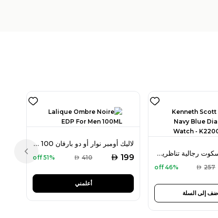
لاليك أومبر نوار أو دو بارفان 100 مل للرجال
ساعة كينيث سكوت رجالية تناظرية بمينا أزرق كحلي موديل K22009-BSBN
Previous slide
AED
199
51% off
AED
410
46% off
AED
257
أعلمني
ضف إلى السلة