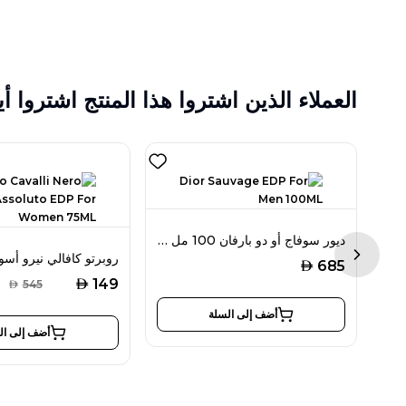
العملاء الذين اشتروا هذا المنتج اشتروا أي
إيف سان لوران واي أو دو بارفان 100 مل للرجال
ديور سوفاج أو دو بارفان 100 مل للرجال
Next sl
AED
685
AED
149
AED
545
أضف إلى السلة
أضف إلى ال