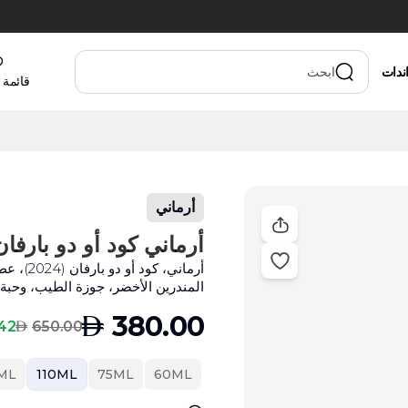
اندات
قائمة 
أرماني
أرماني كود أو دو بارفان 110 مل للرج
أرماني،
المندرين الأخضر، جوزة الطيب، وحبة ا
AED
380.00
AED
2 % Off
650.00
25ML
110ML
75ML
60ML