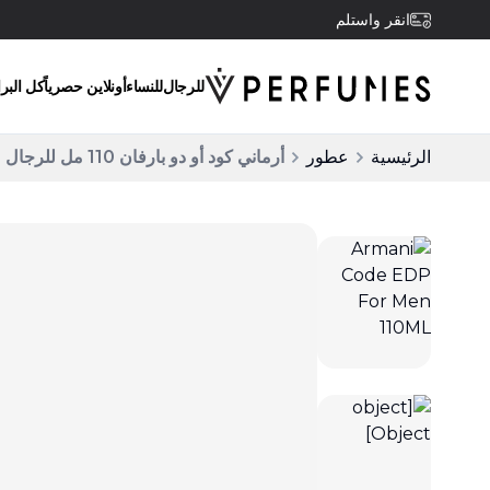
انقر واستلم
للرجال
للنساء
أونلاين حصرياً
كل البر
الرئيسية
عطور
أرماني كود أو دو بارفان 110 مل للرجال