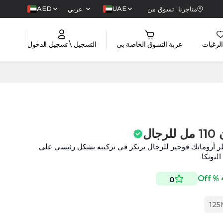
AED
UAE
متاجرنا
تسوق من
عربي
الرغبات
عربة التسوق الخاصة بي
التسجيل \ تسجيل الدخول
ال
 كود أو دو بارفان (2024)، عطر أروماتك فوجير للرجال يرتكز في تركيبه بشكل رئيسي على
لتونكا.
4
0
1