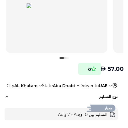
AED
57.00
0
City
AL Khatam
State
Abu Dhabi
Deliver to
UAE
نوع التسليم
معيار
التسليم بين Aug 7 - Aug 10