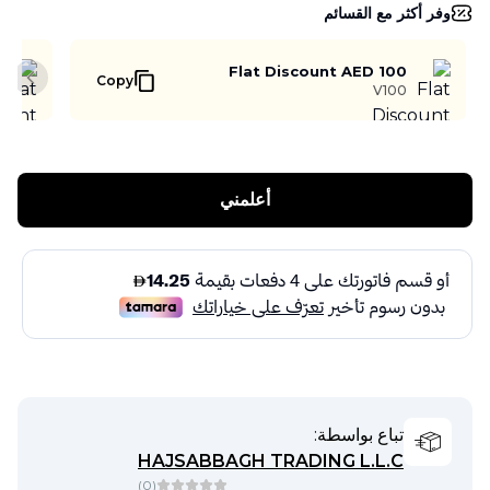
وفر أكثر مع القسائم
Flat Discount AED 100
Copy
slide
V100
أعلمني
تباع بواسطة:
HAJSABBAGH TRADING L.L.C
)
0
(