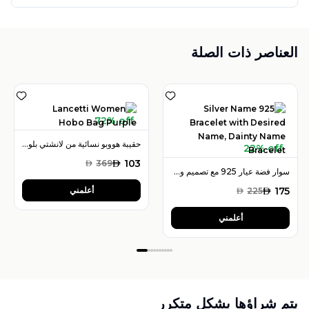
العناصر ذات الصلة
72% off
حقيبة هووبو نسائية من لانشتي بلون بنفسجي
22% off
AED
103
AED
369
سوار فضة عيار 925 مع تصميم وكتابة الاسم المطلوب – سوار (اسم) ناعم
175
AED
أعلمني
AED
225
أعلمني
يتم شراؤها بشكل متكرر