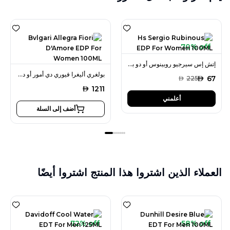
70% off
إتش إس سيرجيو روبينوس أو دو بارفان 100 مل للنساء
بولغري أليغرا فيوري دي أمور أو دو بارفان 100 مل للنساء
AED
67
AED
225
AED
1211
أعلمني
أضف إلى السلة
العملاء الذين اشتروا هذا المنتج اشتروا أيضًا
72% off
58% off