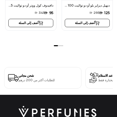
دنهيل ديزاير بلو أو دو تواليت 100 مل للرجال
دافيدوف كول ووتر أو دو تواليت 125 مل للرجال
AED
95
AED
125
AED
345
AED
295
أضف إلى السلة
أضف إلى السلة
دفع عند الاستلام
شحن مجاني
ت مختارة فقط
للطلبات أكثر من 200 درهم