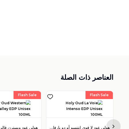
العناصر ذات الصلة
Flash Sale
Flash Sale
هولي عود هايبسكوس بوكيه أو دو بارفان 100 مل للجنسين
هولي عود لا فوي إنتنسو أو دو بارفان 100 مل للجنسين
Next sl