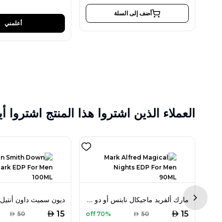
أضف إلى السلة
أعلمني
العملاء الذين اشتروا هذا المنتج اشتروا أي
مارك ألفريد لايف مان أو دو بارفان 100 مل للرجال
مارك ألفريد ماجيكال نايتس أو دو بارفان 90 مل للرجال
Next sl
AED
AED
15
15
AED
50
70% off
AED
50