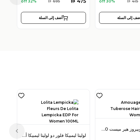
AED
475
32% off
AED
695
30% off
AED
415
ضف إلى السلة
أضف إلى السلة
أمواج لوف تيوبيروز هير ميست 50 مل للنساء
Previous slide
لوليتا ليمبيكا فلور دو لوليتا ليمبيكا أو دو بارفان 100 مل للنساء