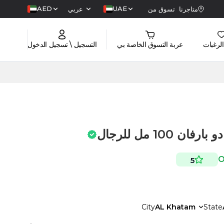
AED
UAE
متاجرنا
تسوق من
عربي
الرغبات
عربة التسوق الخاصة بي
التسجيل \ تسجيل الدخول
100 مل للرجال
5
City
AL Khatam
State