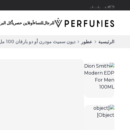
انقر واستلم
للرجال
للنساء
أونلاين حصرياً
كل البر
الرئيسية
عطور
ديون سميث مودرن أو دو بارفان 100 مل للرجال