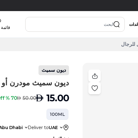
اندات
قائمة 
ديون سميث
ديون سميث مودرن أو دو بارفان 
AED
15.00
AED
70 % Off
50.00
100ML
Abu Dhabi
Deliver to
UAE