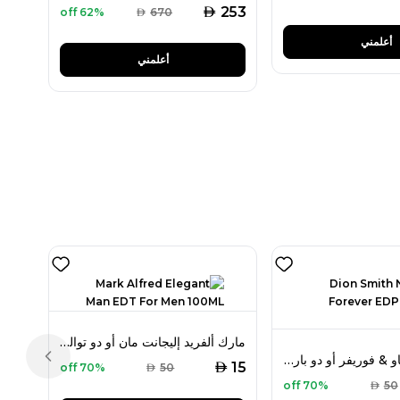
AED
253
62% off
AED
670
أعلمني
أعلمني
مارك ألفريد إليجانت مان أو دو تواليت 100 مل للرجال
ديون سميث ناو & فوريفر أو دو بارفان 100 مل للرجال
Previous slide
AED
15
70% off
AED
50
70% off
AED
50