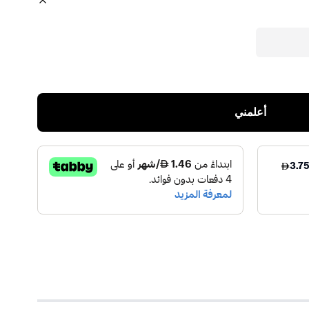
أعلمني
V
)
1