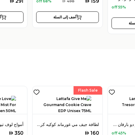
AED
AED
291
159
68% off
AED
498
55% off
أضف إلى السلة
أ
سلة
Flash Sale
لانكوم لا نوي تريزور أو دو بارفان 50 مل للنساء
لطافة جيف مي غورماند كوكيه كريف أو دو بارفان 75 مل للجنسين
AED
AED
350
160
45% off