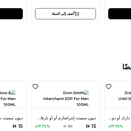
أضف إلى السلة
ضًا
ديون سميث داون أنتيل دارك أو دو بارفان 100 مل للرجال
ديون سميث إنتراشارم أو أو بارفان 100 مل للرجال
AED
AED
15
15
70% off
AED
50
70% off