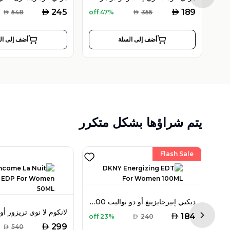
AED
AED
245
189
AED
548
47% off
AED
355
أضف إلى السلة
أضف إلى ال
يتم شراؤها بشكل متكرر
Flash Sale
ديكني إنيرجايزينغ أو دو تواليت 100 مل للنساء
برادا ميلانو ليه إنفيوجنز دي آيريس سيدر أو دو بارفان 100 مل للجنسين
AED
184
23% off
AED
240
Next sl
AED
299
AED
540