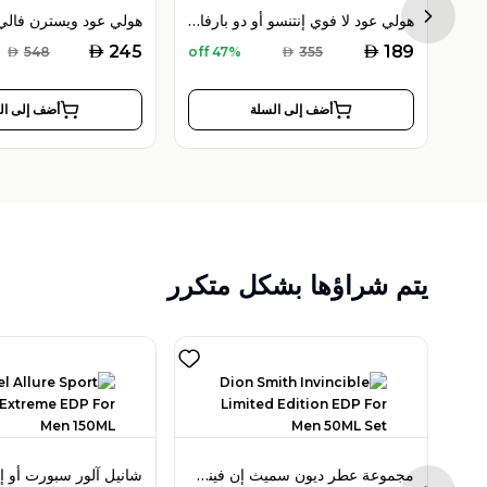
هولي عود هايبسكوس بوكيه أو دو بارفان 100 مل للجنسين
هولي عود لا فوي إنتنسو أو دو بارفان 100 مل للجنسين
Next sl
AED
AED
245
189
AED
548
47% off
AED
355
أضف إلى السلة
أضف إلى ال
يتم شراؤها بشكل متكرر
جو مالون ريد روزز كولونيا 100 مل للنساء
مجموعة عطر ديون سميث إن فينسيبل ليمتد إيديشن أو دو بارفان 50 مل للرجال