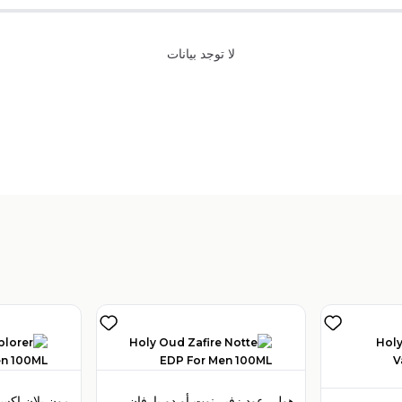
لا توجد بيانات
تباع بواسطة:
:
 Perfumes
4
(
هولي عود زفير نوت أو دو بارفان 100 مل للرجال