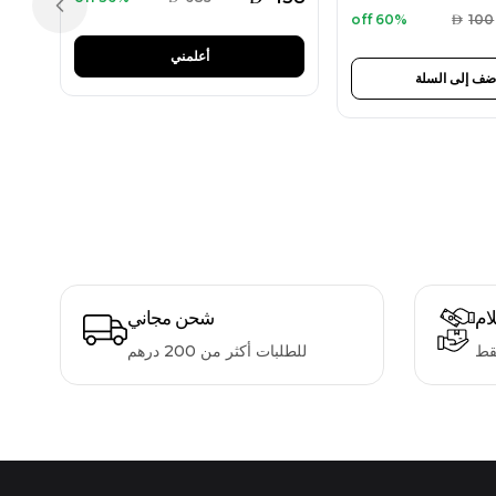
Previous slide
60% off
AED
100
أعلمني
ضف إلى السلة
لام
شحن مجاني
قط
للطلبات أكثر من 200 درهم