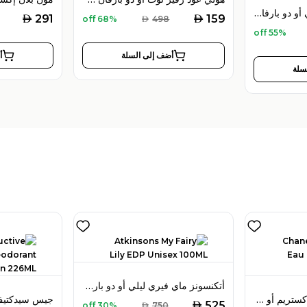
هولي عود ويسترن فالي أو دو بارفان 100 مل للجنسين
AED
AED
291
159
68% off
AED
498
55% off
أضف إلى السلة
أ
سلة
أتكنسونز ماي فيري ليلي أو دو بارفيان 100 مل للجنسين
شانيل آلور سبورت أو إكستريم أو دو بارفان 150 مل للرجال
AED
525
30% off
AED
750