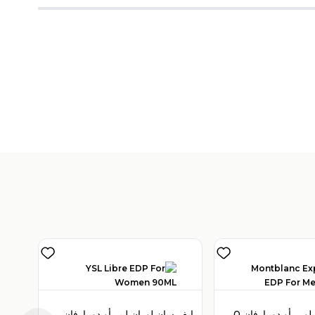
V
)
1
مون بلان إكسبلورر أو دو بارفان 100 مل للرجال
إيف سان لوران ليبر أو دو بارفان 90 مل للنساء