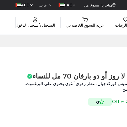
AED
UAE
متاجرنا
تسوق من
عربي
الرغبات
عربة التسوق الخاصة بي
التسجيل \ تسجيل الدخول
و دو بارفان 70 مل للنساء
فرانسيس كوركدجيان، عطر زهري أنثوي يحتوي على البرغموت،
سج.
25
0