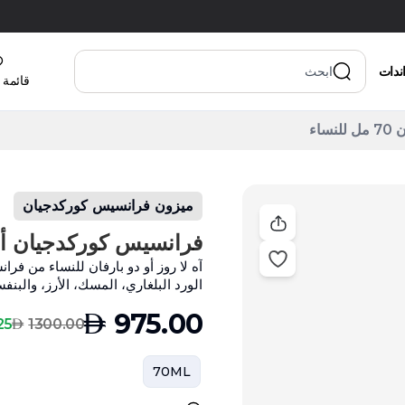
اندات
قائمة 
اء
ميزون فرانسيس كوركدجيان
فرانسيس كوركدجيان أ لا روز أ
آه لا روز أو دو بارفان للنساء من 
الورد البلغاري، المسك، الأرز، والبنف
AED
975.00
AED
 % Off
1300.00
70ML