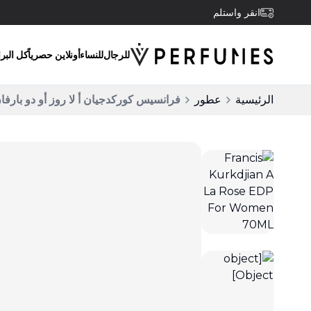
انقر واستلم
للرجال
للنساء
أونلاين حصرياً
كل البر
الرئيسية
عطور
فرانسيس كوركدجيان أ لا روز أو دو بارفان 70 مل للنس