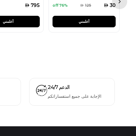
Next sl
AED
AED
795
30
76% off
AED
125
أعلمني
أعلمني
الدعم 24/7
الإجابة على جميع استفساراتكم