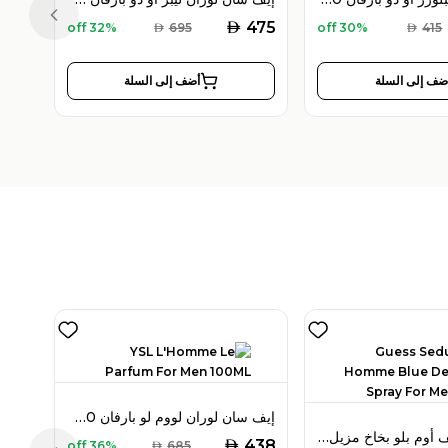
Previous slide
AED
475
32% off
AED
695
30% off
AED
415
ضف إلى السلة
أضف إلى السلة
إيف سان لوران لووم لو بارفان 100 مل للرجال
جيس سيدكتيف أوم بلو بخاخ مزيل عرق 226 مل للرجال
AED
438
36% off
AED
685