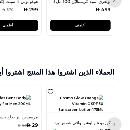
بولغري أمنية كريستاليَّن 100 مل للنساء
Next sl
AED
AED
299
499
AED
570
أعلمني
أعلمني
العملاء الذين اشتروا هذا المنتج اشتروا أي
كوزمو غلو لوشن واقي شمس برتقال بفيتامين سي SPF 50 بحجم 175 مل
AED
29
AED
60
Next sl
ساعة كينيث سكوت نسائية تناظرية بمينا أبيض موديل K22536-TBTW