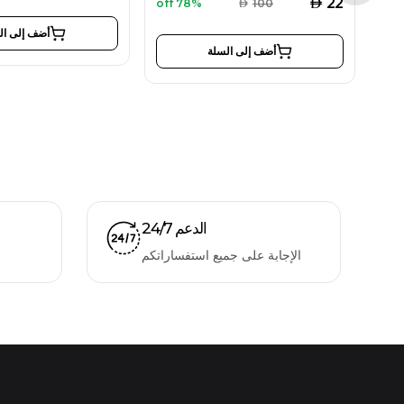
AED
22
78% off
AED
100
أضف إلى ال
أضف إلى السلة
الدعم 24/7
الإجابة على جميع استفساراتكم