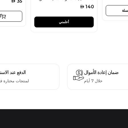
AED
35
AED
140
سلة
أ
أعلمني
ضمان إعادة الأموال
الدفع عند الاست
خلال 7 أيام
لمنتجات مختارة ف