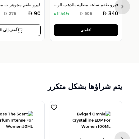
سوار آية الكرسي مطلي بالذهب عيار 18، تصميم خلخال آية الكرسي
فيرو طقم ساعة مطلية بالذهب الوردي مع أساور مزدوجة
Next sl
AED
AED
90
340
AED
276
44% off
AED
606
أعلمني
أضف إلى ال
يتم شراؤها بشكل متكرر
كارولينا هيريرا لوو أو دو تواليت 100 مل للنساء