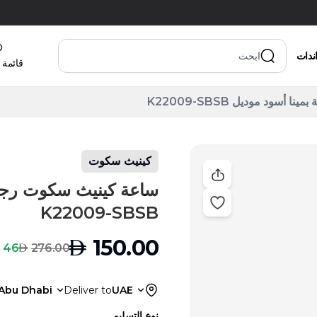
اندات
قائمة 
سود موديل K22009-SBSB
كينيث سكوت
ساعة كينيث سكوت رجالي
K22009-SBSB
AED
150.00
AED
46 % Off
276.00
Abu Dhabi
Deliver to
UAE
نوع التسليم