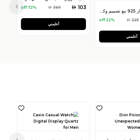
AED
103
72% off
AED
369
Previous slide
سوار فضة عيار 925 مع تصميم وكتابة الاسم المطلوب – سوار (اسم) ناعم
22% off
AED
225
أعلمني
أعلمني