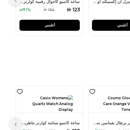
ديور بويزون جيرل أن إكسبيكتد أو دو تواليت 100 مل للنساء
ساعة كاسيو كاجوال رقمية كوارتز رجالية موديل: غير محدد
Previous slide
AED
123
1% off
AED
124
أعلمني
أعلمني
كوزمو غلو تونر برتقال بفيتامين سي للعناية بالبشرة 250 مل
ساعة كاسيو نسائية كوارتز تناظرية موديل: غير محدد
Previous slide