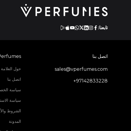
تابعنا:
اتصل بنا
Perfumes
حول العلامة ا
sales@vperfumes.com
اتصل بنا
+97142833228
سياسة الخص
سياسة الاستر
الشروط والأ
المدونة