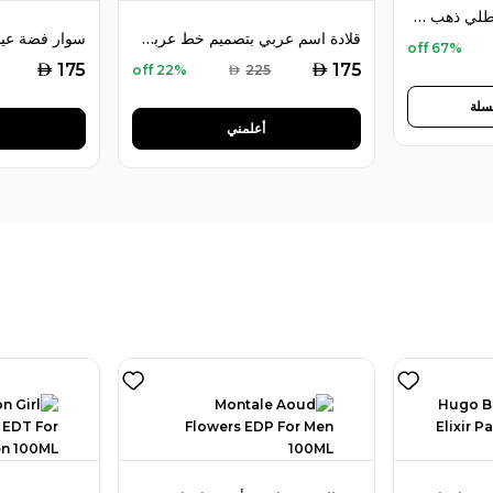
فيرو طقم مجوهرات مطلي ذهب عيار 18 مع كريستالات متعددة الألوان
قلادة اسم عربي بتصميم خط عربي مخصص
67% off
AED
AED
175
175
22% off
AED
225
سلة
أعلمني