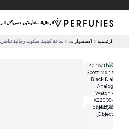
انقر واستلم
للرجال
للنساء
أونلاين حصرياً
كل البر
الرئيسية
اكسسوارات
ساعة كينيث سكوت رجالية تناظرية بمينا أ