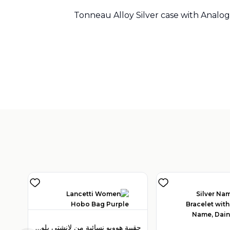
Tonneau Alloy Silver case with Analog
حقيبة هووبو نسائية من لانشتي بلون بنفسجي