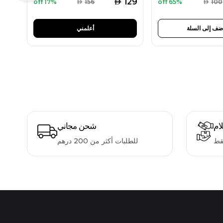
AED
129
17% off
AED
156
65% off
AED
100
ضف إلى السلة
أعلمني
لام
شحن مجاني
قط
للطلبات أكثر من 200 درهم