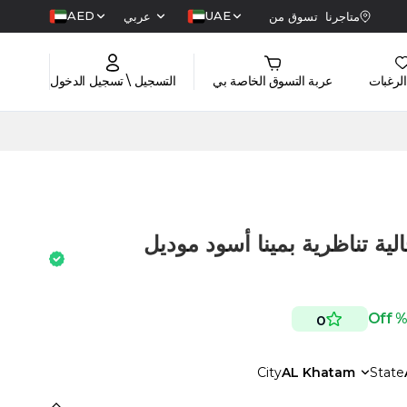
AED
UAE
متاجرنا
تسوق من
عربي
الرغبات
عربة التسوق الخاصة بي
التسجيل \ تسجيل الدخول
ة تناظرية بمينا أسود موديل
0
City
AL Khatam
State