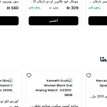
هوغو بوس ذا سينت إكسير بارفان إنتنس 50 مل للنساء
مونتال عود فلاورز أو دو بارفان 100 مل للرجال
AED
AED
560
309
29% off
AED
435
48% off
أعلمني
ضًا
مرسيدس بنز بخاخ جسم 200 مل للرجال
ساعة كينيث سكوت نسائية تناظرية بمينا أسود موديل K23510-SBSB