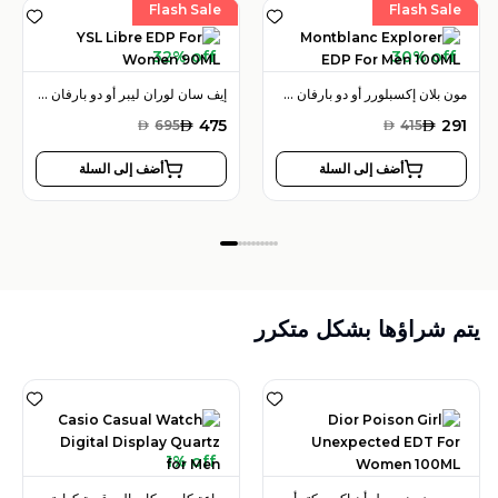
Flash Sale
Flash Sale
32% off
30% off
مون بلان إكسبلورر أو دو بارفان 100 مل للرجال
إيف سان لوران ليبر أو دو بارفان 90 مل للنساء
AED
475
AED
291
AED
695
AED
415
أضف إلى السلة
أضف إلى السلة
يتم شراؤها بشكل متكرر
1% off