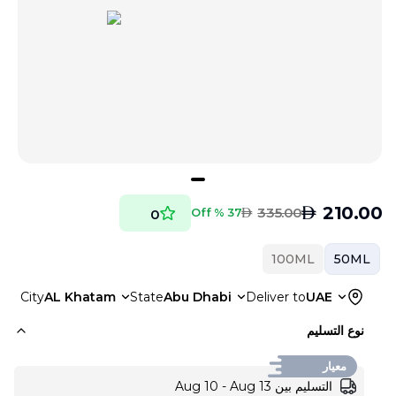
AED
210.00
AED
335.00
37 % Off
0
100ML
50ML
City
AL Khatam
State
Abu Dhabi
Deliver to
UAE
نوع التسليم
معيار
التسليم بين Aug 10 - Aug 13