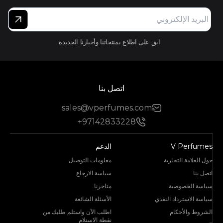
ابق على اطلاع بمنتجاتنا وأخبارنا الجديدة
اتصل بنا
sales@vperfumes.com
+97142833228
V Perfumes
الدعم
حول العلامة التجارية
معلومات التوصيل
اتصل بنا
سياسة الارجاع
سياسة الخصوصية
متاجرنا
سياسة الاسترداد النقدي
الأسئلة الشائعة
الشروط والأحكام
اطلب الآن واستلم طلبك من
نقطة الاستلام