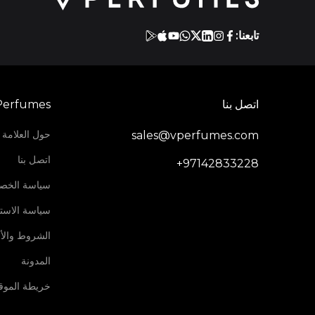
تابعنا:
اتصل بنا
Perfumes
حول العلامة ا
sales@vperfumes.com
اتصل بنا
+97142833228
سياسة الخص
سياسة الاستر
الشروط والأ
المدونة
خريطة الموق