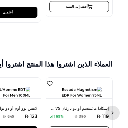
أضف إلى السلة
أعلمني
العملاء الذين اشتروا هذا المنتج اشتروا أي
لطافة رغبة أو دو بارفان 100 مل للجنسين
إسكادا ماغنيتسم أو دو بارفان 75 مل للنساء
Next sl
AED
AED
123
119
AED
245
69% off
AED
390