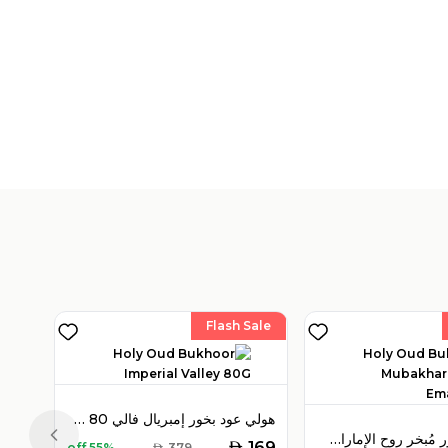
Flash Sale
هولي عود بخور إمبريال فالي 80 جرام
هولي عود بخور مُبخر روح الإمارات 30 جرام
Previous slide
AED
169
55% off
AED
379