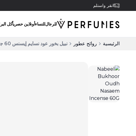
انقر واستلم
للرجال
للنساء
أونلاين حصرياً
كل البر
الرئيسية
روائح عطور
نبيل بخور عود نسايم إيسنس 60 جرام