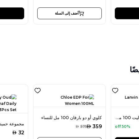
أضف إلى السلة
ضًا
لانفين لوو أوم أو دو تواليت 100 مل للرجال
كلوي أو دو بارفان 100 مل للنساء
AED
359
AED
575
50% off
AED
32