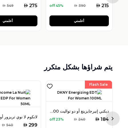
AED
AED
275
215
AED
549
45% off
AED
390
أعلمني
أعلمني
يتم شراؤها بشكل متكرر
Flash Sale
ديكني إنيرجايزينغ أو دو تواليت 100 مل للنساء
برادا ميلانو ليه إنفيوجنز دي آيريس سيدر أو دو بارفان 100 مل للجنسين
AED
184
23% off
AED
240
Next sl
AED
299
AED
540