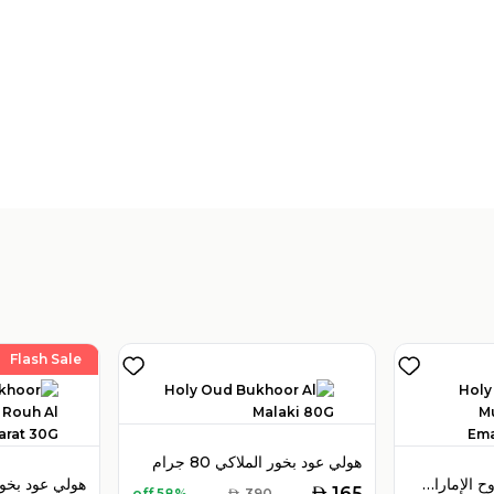
Flash Sale
هولي عود بخور الملاكي 80 جرام
هولي عود بخور مُبخر روح الإمارات إكستريم 50 جرام
AED
165
58% off
AED
390