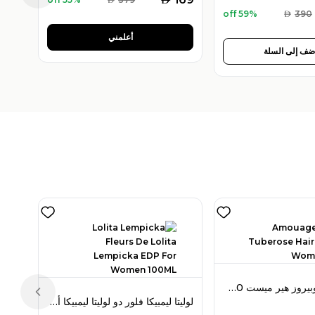
59% off
AED
390
أعلمني
ضف إلى السلة
أمواج لوف تيوبيروز هير ميست 50 مل للنساء
Previous slide
لوليتا ليمبيكا فلور دو لوليتا ليمبيكا أو دو بارفان 100 مل للنساء