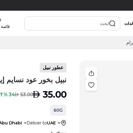
اندات
قائمة 
عطور نبيل
نبيل بخور عود نسايم إيسنس 
AED
35.00
AED
34 % Off
53.00
60G
Abu Dhabi
Deliver to
UAE