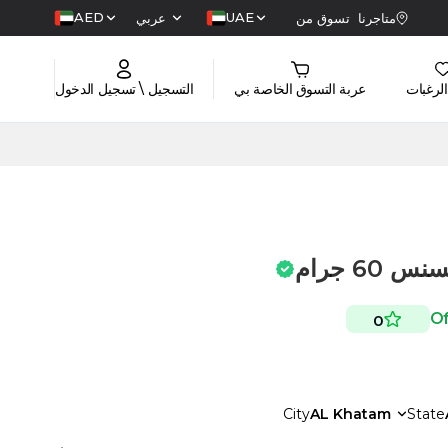
AED
UAE
متاجرنا
تسوق من
عربي
الرغبات
عربة التسوق الخاصة بي
التسجيل \ تسجيل الدخول
60 جرام
0
City
AL Khatam
State