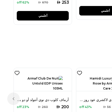
AED
253
62% off
AED
670
أعلمني
أعلمني
مجموعة حميدي لاكشري عود روز باي أرماف ديلي كير 3 قطع
أرماف كلوب دي نوي آنتولد أو دو بارفان 105 مل للجنسين
Previous slide
AED
200
23% off
AED
260
43% off
AED
56