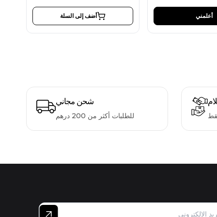
أعلمني
أضف إلى السلة
لام
شحن مجاني
قط
للطلبات أكثر من 200 درهم