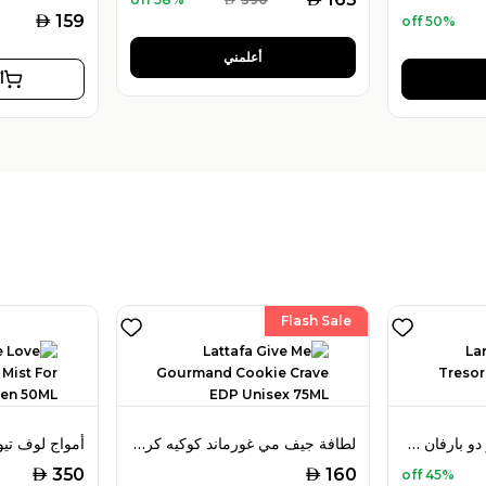
AED
159
50% off
أعلمني
أ
Flash Sale
لانكوم لا نوي تريزور أو دو بارفان 50 مل للنساء
لطافة جيف مي غورماند كوكيه كريف أو دو بارفان 75 مل للجنسين
AED
AED
350
160
45% off