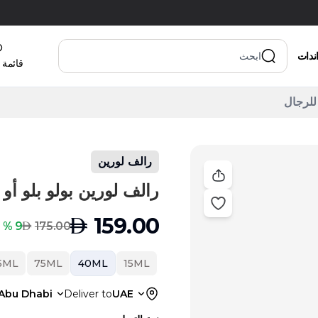
اندات
قائمة 
رالف لورين
رالف لورين بولو بلو أو دو توالي
AED
159.00
AED
9 % Off
175.00
125ML
75ML
40ML
15ML
Abu Dhabi
Deliver to
UAE