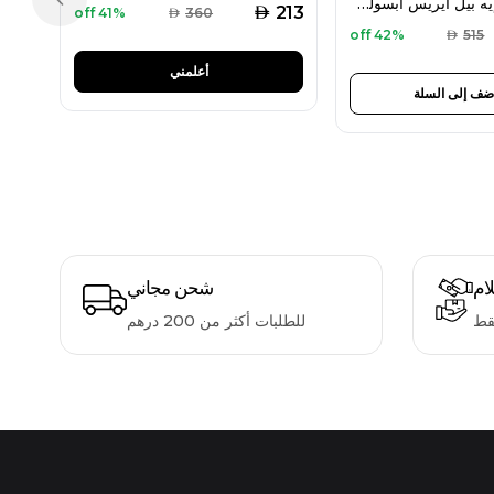
لانكوم لا في إيه بيل آيريس أبسولو أو دو بارفان 50 مل للنساء
Previous slide
AED
213
41% off
AED
360
42% off
AED
515
أعلمني
ضف إلى السلة
لام
شحن مجاني
قط
للطلبات أكثر من 200 درهم