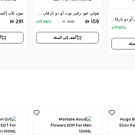
هولي عود زفير نوت أو دو بارفان 100 مل للرجال
هولي عود ويسترن فالي أو دو بارفان 100 مل للجنسين
AED
AED
291
159
68% off
AED
498
55% off
أضف إلى السلة
أ
سلة