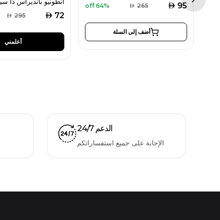
Next sl
AED
95
64% off
AED
265
AED
72
AED
295
أضف إلى السلة
أعلمني
الدعم 24/7
الإجابة على جميع استفساراتكم