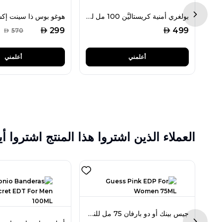
كارولينا هيريرا لوو أو دو تواليت 100 مل للنساء
بولغري أمنية كريستاليَّن 100 مل للنساء
Next sl
AED
AED
299
499
AED
570
أعلمني
أعلمني
العملاء الذين اشتروا هذا المنتج اشتروا أي
كالفن كلاين إيفوريا أو دو تواليت 100 مل للرجال
جيس بينك أو دو بارفان 75 مل للنساء