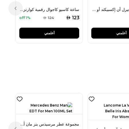
ديور بويزون جيرل أن إكسبيكتد أو دو تواليت 100 مل للنساء
ساعة كاسيو كاجوال رقمية كوارتز رجالية موديل: غير محدد
Previous slide
AED
123
1% off
AED
124
أعلمني
أعلمني
مجموعة عطر مرسيدس بنز مان أو دو تواليت 100 مل للرجال