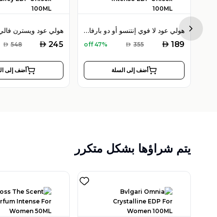
هولي عود هايبسكوس بوكيه أو دو بارفان 100 مل للجنسين
هولي عود لا فوي إنتنسو أو دو بارفان 100 مل للجنسين
Next sl
AED
AED
245
189
AED
548
47% off
AED
355
أضف إلى السلة
أضف إلى ال
يتم شراؤها بشكل متكرر