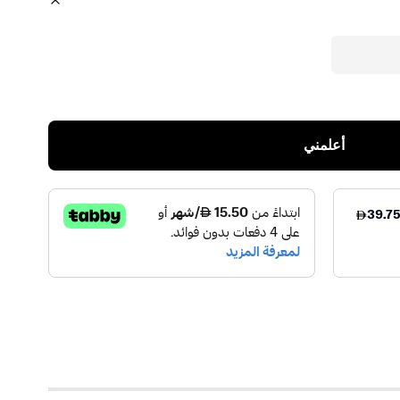
أعلمني
V
)
1