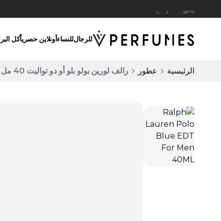
انقر واستلم
للرجال
للنساء
أونلاين حصرياً
كل البر
الرئيسية
عطور
رالف لورين بولو بلو أو دو تواليت 40 مل للرجال