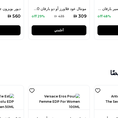
هوغو بوس ذا سينت إكسير بارفان إنتنس 50 مل للنساء
مونتال عود فلاورز أو دو بارفان 100 مل للرجال
AED
AED
560
309
29% off
AED
435
48% off
أعلمني
ضًا