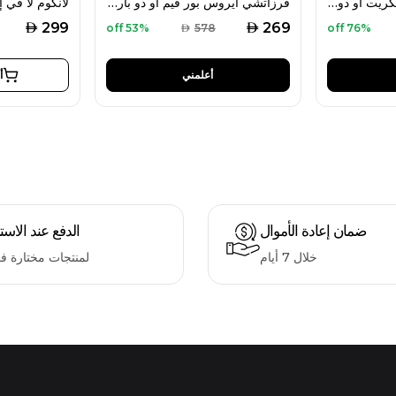
أنطونيو بانديراس ذا سيكريت أو دو تواليت 100 مل للرجال
فرزاتشي ايروس بور فيم أو دو بارفان 100 مل للنساء
AED
AED
299
269
53% off
AED
578
76% off
أعلمني
أ
ضمان إعادة الأموال
الدفع عند الاست
خلال 7 أيام
لمنتجات مختارة ف