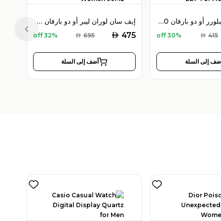
مون بلان إكسبلورر أو دو بارفان 100 مل للرجال
إيف سان لوران ليبر أو دو بارفان 90 مل للنساء
Previous slide
AED
475
32% off
AED
695
30% off
AED
415
ضف إلى السلة
أضف إلى السلة