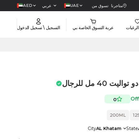
AED
UAE
متاجرنا
تسوق من
عربي
الرغبات
عربة التسوق الخاصة بي
التسجيل \ تسجيل الدخول
ت 40 مل للرجال
0
200ML
City
AL Khatam
State