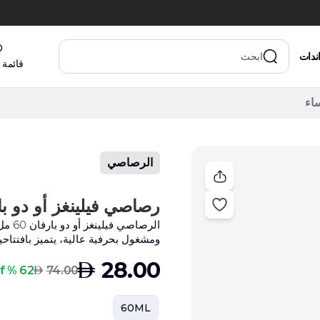
اندات
قائمة 
الرصاصي
رصاصي فيلينغز أو دو بارفان 60 م
الرص
ومشغول بحرفية عالية، يتميز بافتتاح
AED
28.00
AED
62 % Off
74.00
60ML