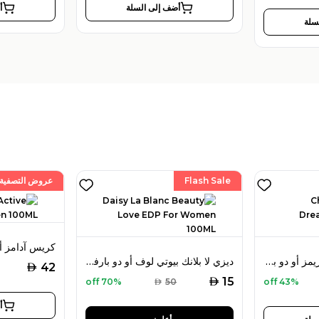
أضف إلى السلة
أ
سلة
Flash Sale
عروض التصفية
كريس آدامز سي أي دريمز أو دو بارفان 100 مل للرجال
ديزي لا بلانك بيوتي لوف أو دو بارفان 100 مل للنساء
AED
42
AED
15
70% off
AED
50
43% off
أ