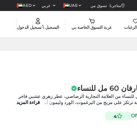
AED
UAE
متاجرنا
تسوق من
عربي
الرغبات
عربة التسوق الخاصة بي
التسجيل \ تسجيل الدخول
ل للنساء
اصي فيلينغز أو دو بارفان 60 مل للنساء من العلامة التجارية الرصاصي، عطر زهري عشبي فاخر
ية ترتكز على مزيج من البرغموت، الورد وليمون أمالفي.
قراءة المزيد
4