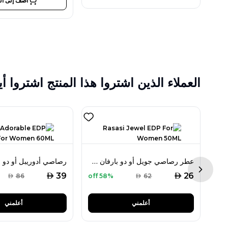
أضف إلى ال
العملاء الذين اشتروا هذا المنتج اشتروا أي
رصاصي رويال أو دو بارفان 50 مل للنساء
عطر رصاصي جويل أو دو بارفان 50 مل للنساء
Next sl
AED
AED
39
26
AED
86
58% off
AED
62
أعلمني
أعلمني