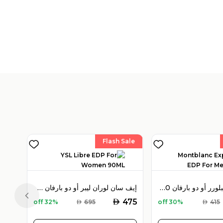
Flash Sale
مون بلان إكسبلورر أو دو بارفان 100 مل للرجال
إيف سان لوران ليبر أو دو بارفان 90 مل للنساء
Previous slide
AED
475
32% off
AED
695
30% off
AED
415