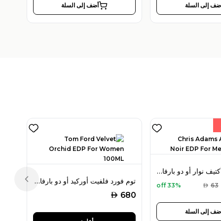
ضف إلى السلة
أضف إلى السلة
كريس آدامز أكتيف نوار أو دو بارفان 100 مل للرجال
توم فورد فلفيت أوركيد أو دو بارفان 100 مل للنساء
Previous slide
33% off
AED
63
AED
680
ضف إلى السلة