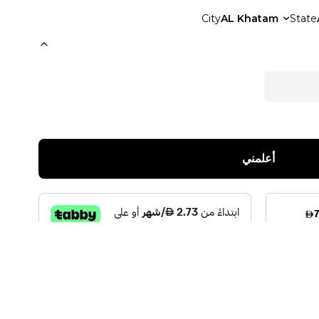
City
AL Khatam
State
أعلمني
Rasasi Blu Trading C