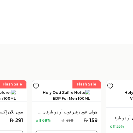
Flash Sale
Flash Sale
هولي عود زفير نوت أو دو بارفان 100 مل للرجال
هولي عود ويسترن فالي أو دو بارفان 100 مل للجنسين
AED
AED
291
159
68% off
AED
498
55% off