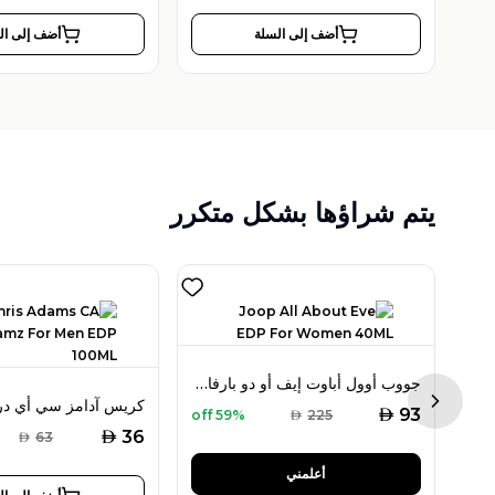
أضف إلى السلة
أضف إلى ال
يتم شراؤها بشكل متكرر
جووب أوول أباوت إيف أو دو بارفان 40 مل للنساء
ساعة كينيث سكوت الرجالية بمينا أبيض متعددة الوظائف موديل - K23123-SBSWB
Next sl
AED
93
59% off
AED
225
AED
36
AED
63
أعلمني