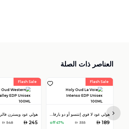
العناصر ذات الصلة
Flash Sale
Flash Sale
هولي عود هايبسكوس بوكيه أو دو بارفان 100 مل للجنسين
هولي عود لا فوي إنتنسو أو دو بارفان 100 مل للجنسين
Next sl
AED
AED
245
189
AED
548
47% off
AED
355