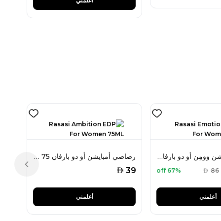
أعلمني
رصاصي إيموشن وومِن أو دو بارفان 50 مل للنساء
رصاصي أمبايشن أو دو بارفان 75 مل للنساء
Previous slide
AED
39
67% off
AED
86
أعلمني
أعلمني