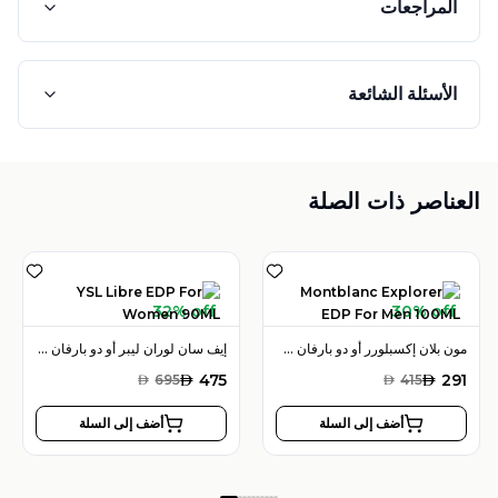
المراجعات
الأسئلة الشائعة
العناصر ذات الصلة
32% off
30% off
مون بلان إكسبلورر أو دو بارفان 100 مل للرجال
إيف سان لوران ليبر أو دو بارفان 90 مل للنساء
AED
475
AED
291
AED
695
AED
415
أضف إلى السلة
أضف إلى السلة