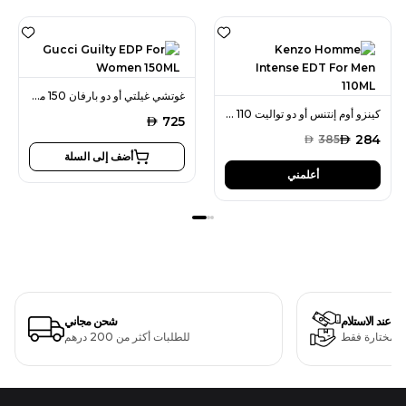
غوتشي غيلتي أو دو بارفان 150 مل للنساء
كينزو أوم إنتنس أو دو تواليت 110 مل للرجال
AED
725
AED
284
AED
385
أضف إلى السلة
أعلمني
دفع عند الاستلام
شحن مجاني
ت مختارة فقط
للطلبات أكثر من 200 درهم