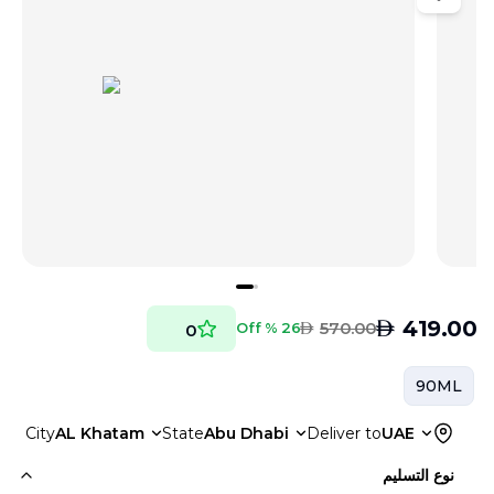
AED
419.00
AED
570.00
26 % Off
0
90ML
City
AL Khatam
State
Abu Dhabi
Deliver to
UAE
نوع التسليم