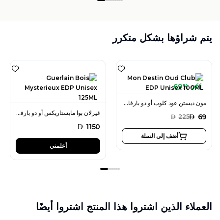
يتم شراؤها بشكل متكرر
69% off
مون ديستن عود كلوب أو دو بارفان 100 مل للجنسين
غيرلان بوا مايستاريكس أو دو بارفان 125 مل للجنسين
AED
69
AED
225
AED
1150
أضف إلى السلة
أعلمني
العملاء الذين اشتروا هذا المنتج اشتروا أيضًا