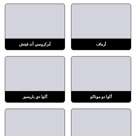
أرماف
أبركرومبي آند فيتش
أكوا دو موناكو
أكوا دي باريسيز