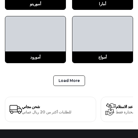
أمارا
أمورينو
أمواج
أمورود
Load More
دفع عند الاستلام
شحن مجاني
ت مختارة فقط
للطلبات أكثر من 20 ريال عماني