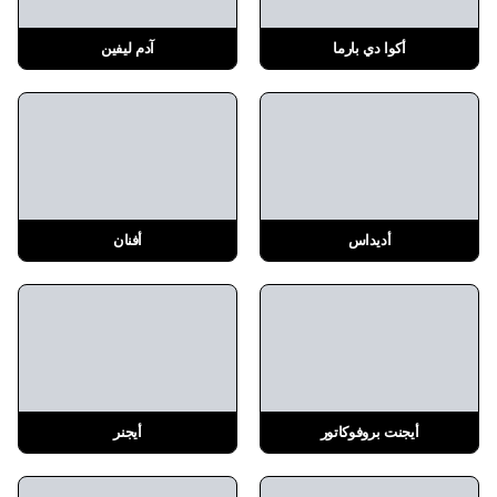
أكوا دي بارما
آدم ليفين
أديداس
أفنان
أيجنت بروفوكاتور
أيجنر