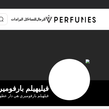
الدفع عند الاستلام
للرجال
للنساء
كل البراندات
فيليهيلم بارفومي
فيلهيلم بارفوميري هي دار عطور