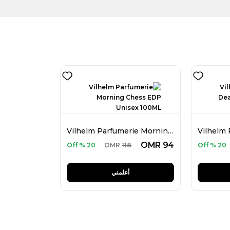
Vilhelm Parfumerie Morning Chess EDP Unisex 100ML
OMR
94
20 % Off
OMR
118
20 % Off
أعلمني