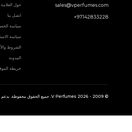
حول العلامة ا
sales@vperfumes.com
اتصل بنا
+97142833228
سياسة الخص
سياسة الاستر
الشروط والأ
المدونة
خريطة الموق
©️ 2009 -
2026
V Perfumes.
جميع الحقوق محفوظة. بدعم 