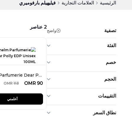
الرئيسية
العلامات التجارية
فيليهيلم بارفوميري
2
عناصر
تصفية
واضح
الفئة
خصم
Vilhelm Parfumerie Dear Polly EDP Unisex 100ML
الحجم
OMR
90
OMR
113
التقييمات
أعلمني
نطاق السعر