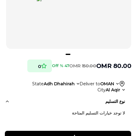
OMR
80.00
OMR
150.00
47 % Off
0
State
Adh Dhahirah
Deliver to
OMAN
City
Al Aqir
نوع التسليم
لا توجد خيارات التسليم المتاحة