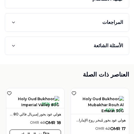
المراجعات
الأسئلة الشائعة
العناصر ذات الصلة
55% off
60% off
هولي عود بخور إمبريال فالي 80 جرام
هولي عود بخور مُبخر روح الإمارات 30 جرام
OMR
18
OMR
40
OMR
17
OMR
42