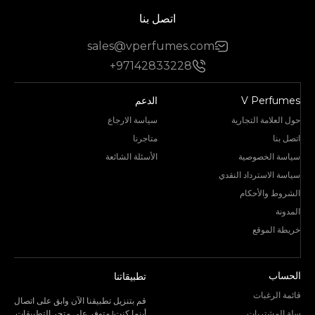
اتصل بنا
sales@vperfumes.com
+97142833228
V Perfumes
الدعم
حول العلامة التجارية
سياسة الارجاع
اتصل بنا
متاجرنا
سياسة الخصوصية
الأسئلة الشائعة
سياسة الاسترداد النقدي
الشروط والأحكام
المدونة
خريطة الموقع
الحساب
تطبيقاتنا
قائمة الرغبات
قم بتنزيل تطبيقنا الآن وابق على اتصال
سلة المشتريات
أينما كنت! متوفر على متجر التطبيقات