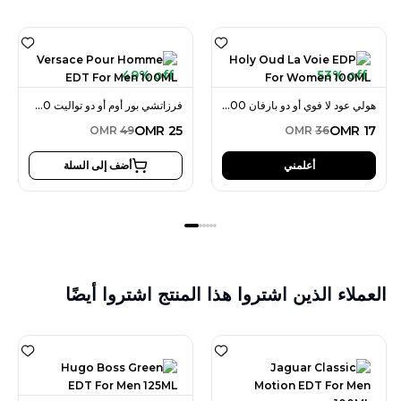
49% off
53% off
هولي عود لا فوي أو دو بارفان 100 مل للنساء
فرزاتشي بور أوم أو دو تواليت 100 مل للرجال
OMR
25
OMR
17
OMR
49
OMR
36
أعلمني
أضف إلى السلة
العملاء الذين اشتروا هذا المنتج اشتروا أيضًا