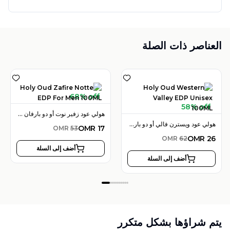
العناصر ذات الصلة
68% off
58% off
هولي عود زفير نوت أو دو بارفان 100 مل للرجال
هولي عود ويسترن فالي أو دو بارفان 100 مل للجنسين
OMR
17
OMR
53
OMR
26
OMR
62
أضف إلى السلة
أضف إلى السلة
يتم شراؤها بشكل متكرر