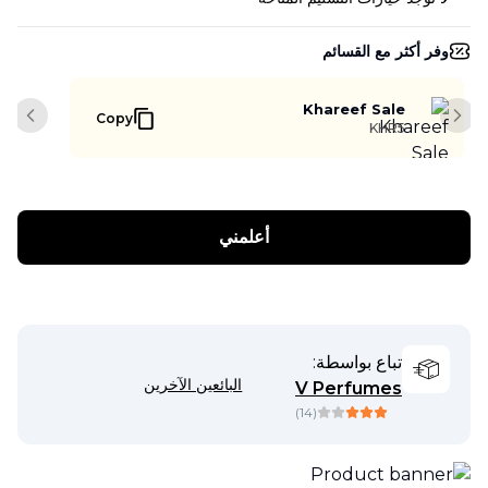
وفر أكثر مع القسائم
Khareef Sale
Copy
slide
Next slide
KHR5
أعلمني
تباع بواسطة:
البائعين الآخرين
V Perfumes
)
14
(