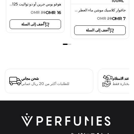
هوغو بوس جرين أو دو تواليت 125 مل للرجال
جاغوار كلاسيك موشن ماء العطر للرجال 100 مل
OMR
16
OMR
39
OMR
7
OMR
29
أضف إلى السلة
أضف إلى السلة
دفع عند الاستلام
شحن مجاني
ت مختارة فقط
للطلبات أكثر من 20 ريال عماني