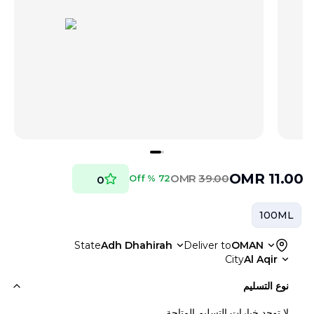
OMR
11.00
OMR
39.00
72 % Off
0
100ML
State
Adh Dhahirah
Deliver to
OMAN
City
Al Aqir
نوع التسليم
لا توجد خيارات التسليم المتاحة