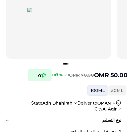
OMR
50.00
OMR
70.00
29 % Off
0
100ML
50ML
State
Adh Dhahirah
Deliver to
OMAN
City
Al Aqir
نوع التسليم
لا توجد خيارات التسليم المتاحة