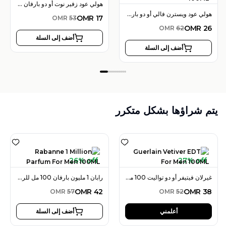
هولي عود زفير نوت أو دو بارفان 100 مل للرجال
هولي عود ويسترن فالي أو دو بارفان 100 مل للجنسين
OMR
17
OMR
53
OMR
26
OMR
62
أضف إلى السلة
أضف إلى السلة
يتم شراؤها بشكل متكرر
26% off
27% off
غيرلان فيتيفر أو دو تواليت 100 مل للرجال
رابان 1 مليون بارفان 100 مل للرجال
OMR
42
OMR
38
OMR
57
OMR
52
أعلمني
أضف إلى السلة