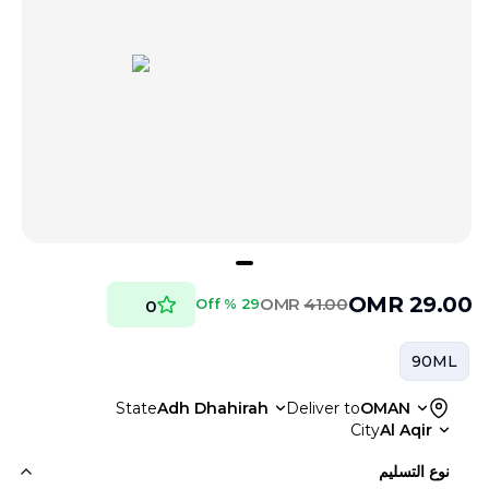
OMR
29.00
OMR
41.00
29 % Off
0
90ML
State
Adh Dhahirah
Deliver to
OMAN
City
Al Aqir
نوع التسليم