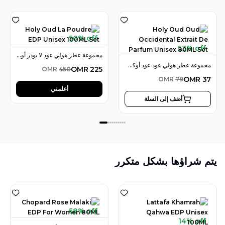
50% off
53% off
مجموعة عطر هولي عود لا بودر أو دو بارفان 100 مل للجنسين
مجموعة عطر هولي عود عود أوكسيدنتال إكستريت دو بارفان 80 مل للرجال
OMR
225
OMR
450
OMR
37
OMR
79
أعلمني
أضف إلى السلة
يتم شراؤها بشكل متكرر
58% off
14% off