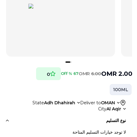
OMR
2.00
OMR
6.00
67 % Off
0
100ML
State
Adh Dhahirah
Deliver to
OMAN
City
Al Aqir
نوع التسليم
لا توجد خيارات التسليم المتاحة