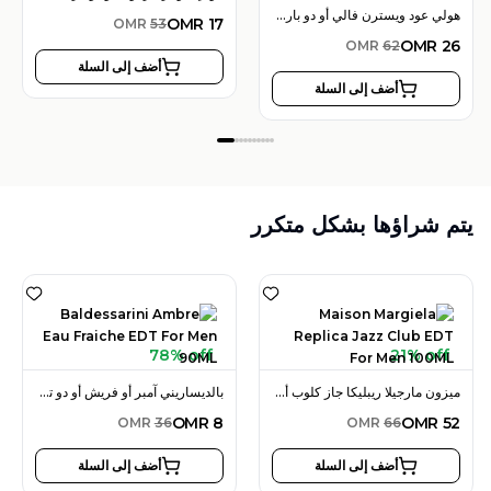
هولي عود ويسترن فالي أو دو بارفان 100 مل للجنسين
OMR
17
OMR
53
OMR
26
OMR
62
أضف إلى السلة
أضف إلى السلة
يتم شراؤها بشكل متكرر
78% off
21% off
ميزون مارجيلا ريبليكا جاز كلوب أو دو تواليت 100 مل للرجال
بالديساريني آمبر أو فريش أو دو تواليت 90 مل للرجال
OMR
8
OMR
52
OMR
36
OMR
66
أضف إلى السلة
أضف إلى السلة