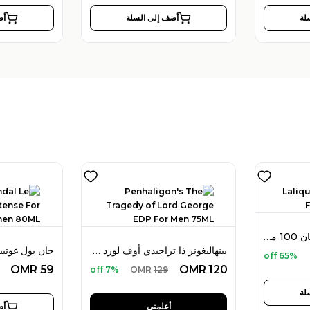
لة
أضف إلى السلة
أض
لاليك لو آمور أو دو بارفان 100 مل للنساء
بينهاليغونز ذا تراجيدي أوف لورد جورج أو دو بارفان 75 مل للرجال
65% off
OMR
59
OMR
120
7% off
OMR
129
لة
أعلمني
أض