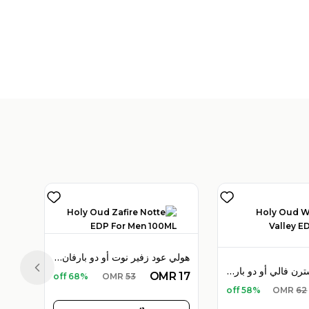
هولي عود زفير نوت أو دو بارفان 100 مل للرجال
هولي عود ويسترن فالي أو دو بارفان 100 مل للجنسين
Previous slide
OMR
17
68% off
OMR
53
58% off
OMR
62