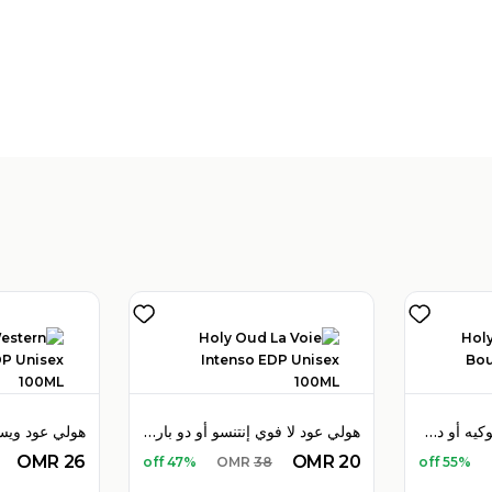
هولي عود هايبسكوس بوكيه أو دو بارفان 100 مل للجنسين
هولي عود لا فوي إنتنسو أو دو بارفان 100 مل للجنسين
OMR
26
OMR
20
47% off
OMR
38
55% off