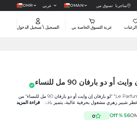
OMR
OMAN
متاجرنا
تسوق من
عربي
الرغبات
عربة التسوق الخاصة بي
التسجيل \ تسجيل الدخول
و دو بارفان 90 مل للنساء
عطر "Le Parfum In White Eau de Parfum" "لو بارفان إن وايت أو دو بارفان 90 مل للنساء" من
، عطر شيبر زهري مشغول بحرفية عالية، يتميز بافتتاحية عطرية
قراءة المزيد
 من مزيج من زهر البرتقال، التوت الأحمر، برتقال المندرين،
56 % Off
O
0