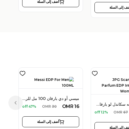
أضف إلى السلة
ف إلى السلة
ميسي أو دي بارفان 100 مل للرجال
جان بول غوتييه سكاندل لو بارفان أو دو بارفان إنتنس 80 مل للنساء
Previous slide
OMR
16
47% off
OMR
30
12% off
OMR
67
أضف إلى السلة
ف إلى السلة