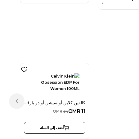
كالفين كلاين أوبسيشن أو دو بارفان 100 مل للنساء
Previous slide
OMR
11
OMR
34
أضف إلى السلة