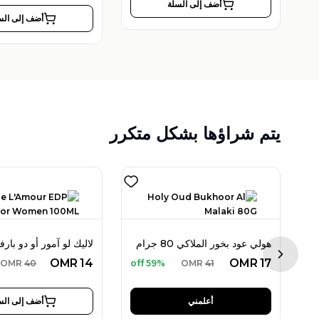
أضف إلى السلة
أضف إلى الس
يتم شراؤها بشكل متكرر
هولي عود بخور الملاكي 80 جرام
كينزو لوو كينزو بور أوم أو دو تواليت 100 مل للرجال
Next sl
OMR
14
OMR
17
OMR
40
59% off
OMR
41
أعلمني
أضف إلى الس