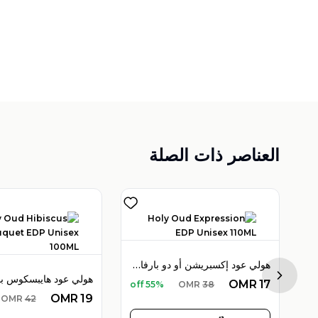
العناصر ذات الصلة
هولي عود إكسبريشن أو دو بارفان 110 مل للجنسين
لي عود إمبريال فالي أو دو بارفان 100 مل
Next sl
OMR
17
55% off
OMR
38
OMR
19
OMR
42