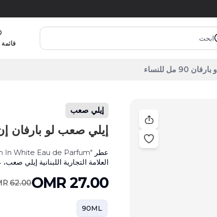
قائمة 
9 مل للنساء
إيلي صعب
إيلي صعب لو بارفان إن وايت أ
العلامة التجارية اللبنانية إيلي صعب
أنيقة تجمعُ ما بين الانتعاش والحلاوة
OMR
27.00
والبرغموت.
MR
62.00
90ML