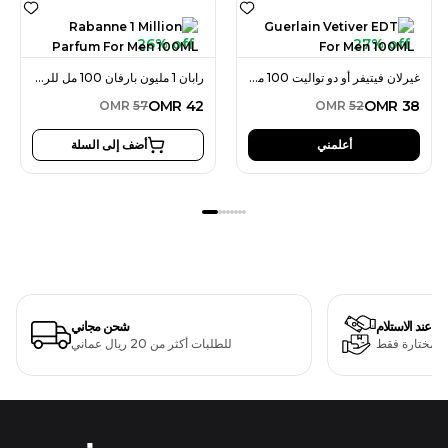
26% off
27% off
غيرلان فيتيفر أو دو تواليت 100 مل للرجال
رابان 1 مليون بارفان 100 مل للرجال
OMR
42
OMR
38
OMR
57
OMR
52
أعلمني
أضف إلى السلة
دفع عند الاستلام
شحن مجاني
ت مختارة فقط
للطلبات أكثر من 20 ريال عماني