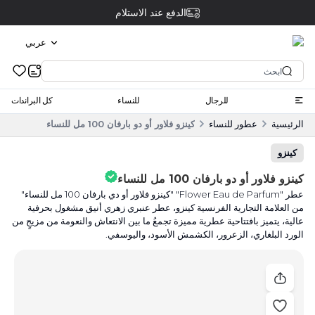
الدفع عند الاستلام
عربي
للرجال
للنساء
كل البراندات
الرئيسية
عطور للنساء
كينزو فلاور أو دو بارفان 100 مل للنساء
كينزو
كينزو فلاور أو دو بارفان 100 مل للنساء
عطر "Flower Eau de Parfum" "كينزو فلاور أو دي بارفان 100 مل للنساء"
من العلامة التجارية الفرنسية كينزو، عطر عنبري زهري أنيق مشغول بحرفية
عالية، يتميز بافتتاحية عطرية مميزة تجمعُ ما بين الانتعاش والنعومة من مزيجٍ من
الورد البلغاري، الزعرور، الكشمش الأسود، واليوسفي.