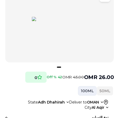
OMR
26.00
OMR
45.00
42 % Off
0
100ML
50ML
State
Adh Dhahirah
Deliver to
OMAN
City
Al Aqir
نوع التسليم