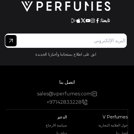
تابعنا:
ابق على اطلاع بمنتجاتنا وأخبارنا الجديدة
اتصل بنا
sales@vperfumes.com
+97142833228
V Perfumes
الدعم
حول العلامة التجارية
سياسة الارجاع
اتصل بنا
متاجرنا