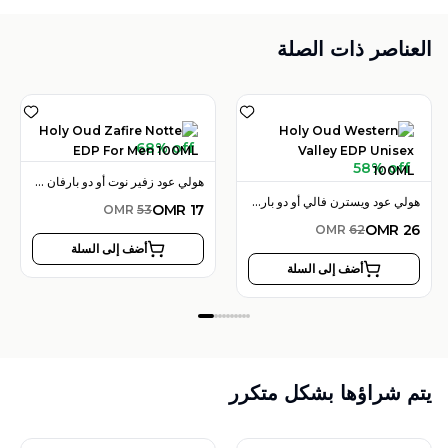
العناصر ذات الصلة
68% off
58% off
هولي عود زفير نوت أو دو بارفان 100 مل للرجال
هولي عود ويسترن فالي أو دو بارفان 100 مل للجنسين
OMR
17
OMR
53
OMR
26
OMR
62
أضف إلى السلة
أضف إلى السلة
يتم شراؤها بشكل متكرر