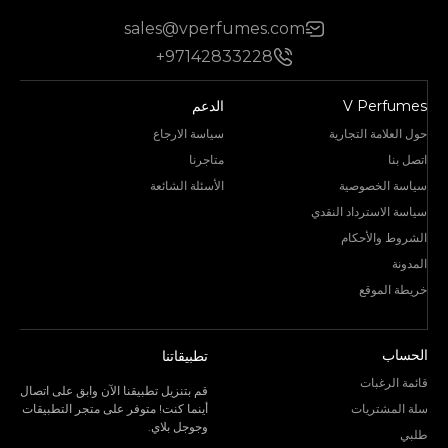
sales@vperfumes.com
+97142833228
V Perfumes
الدعم
حول العلامة التجارية
سياسة الارجاع
اتصل بنا
متاجرنا
سياسة الخصوصية
الأسئلة الشائعة
سياسة الاسترداد النقدي
الشروط والأحكام
المدونة
خريطة الموقع
الحساب
تطبيقاتنا
قائمة الرغبات
قم بتنزيل تطبيقنا الآن وابق على اتصال
سلة المشتريات
أينما كنت! متوفر على متجر التطبيقات
وجوجل بلاي.
طلبي