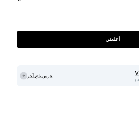
أعلمني
V
عرض بائع آخر
)
1