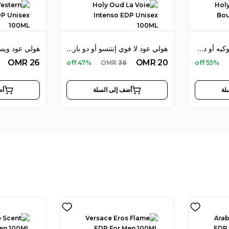
هولي عود هايبسكوس بوكيه أو دو بارفان 100 مل للجنسين
هولي عود لا فوي إنتنسو أو دو بارفان 100 مل للجنسين
OMR
26
OMR
20
47% off
OMR
38
55% off
لة
أضف إلى السلة
أض