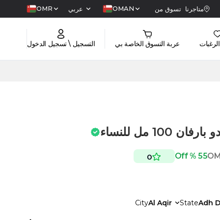
OMR
OMAN
متاجرنا
تسوق من
عربي
الرغبات
عربة التسوق الخاصة بي
التسجيل \ تسجيل الدخول
100 مل للنساء
55 % Off
O
0
City
Al Aqir
State
Adh D