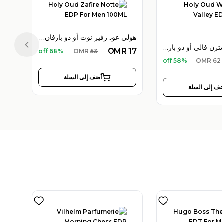
هولي عود زفير نوت أو دو بارفان 100 مل للرجال
هولي عود ويسترن فالي أو دو بارفان 100 مل للجنسين
Previous slide
OMR
17
68% off
OMR
53
58% off
OMR
62
أضف إلى السلة
ف إلى السلة