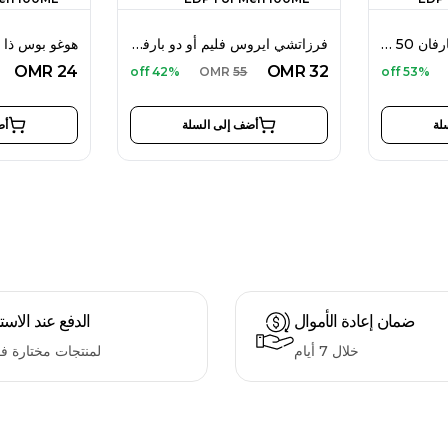
أرابيان إيغل هند أو دو بارفان 50 مل للنساء
فرزاتشي ايروس فليم أو دو بارفان 100 مل للرجال
OMR
24
OMR
32
42% off
OMR
55
53% off
لة
أضف إلى السلة
أض
ضمان إعادة الأموال
الدفع عند الاست
خلال 7 أيام
لمنتجات مختارة ف