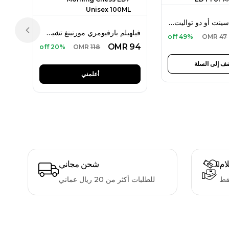
هوغو بوس ذا سينت أو دو تواليت 100 مل للرجال
فيلهيلم بارفيومري مورنينغ تشيس أو دو بارفان 100 مل للجنسين
Previous slide
49% off
OMR
47
OMR
94
20% off
OMR
118
ف إلى السلة
أعلمني
لام
شحن مجاني
قط
للطلبات أكثر من 20 ريال عماني