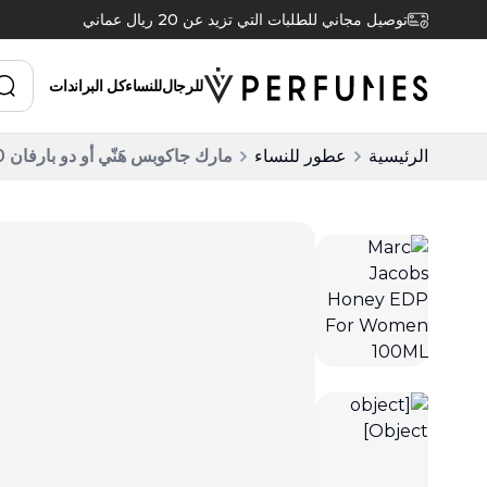
توصيل مجاني للطلبات التي تزيد عن 20 ريال عماني
للرجال
للنساء
كل البراندات
الرئيسية
عطور للنساء
مارك جاكوبس هَنّي أو دو بارفان 100 مل للنساء