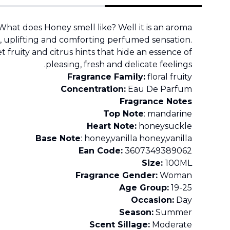
at does Honey smell like? Well it is an aroma
l, uplifting and comforting perfumed sensation.
t fruity and citrus hints that hide an essence of
pleasing, fresh and delicate feelings.
Fragrance Family:
floral fruity
Concentration:
Eau De Parfum
Fragrance Notes
Top Note
: mandarine
Heart Note:
honeysuckle
Base Note
: honey,vanilla honey,vanilla
Ean Code:
3607349389062
Size:
100ML
Fragrance Gender:
Woman
Age Group:
19-25
Occasion:
Day
Season:
Summer
Scent Sillage:
Moderate