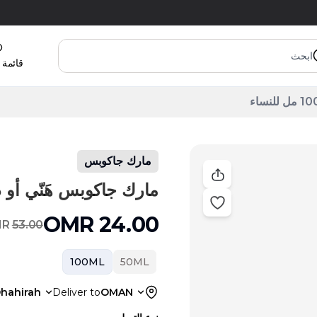
قائمة 
مارك جاكوبس
مارك جاكوبس هَنّي أو دو بارفان 
OMR
24.00
MR
53.00
100ML
50ML
hahirah
Deliver to
OMAN