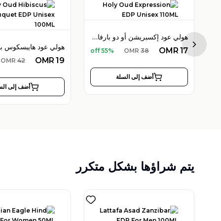
هولي عود إكسبريشن أو دو بارفان 110 مل للجنسين
لي عود إمبريال فالي أو دو بارفان 100 مل
Next sl
OMR
17
55% off
OMR
38
OMR
19
OMR
42
أضف إلى السلة
أضف إلى الس
يتم شراؤها بشكل متكرر