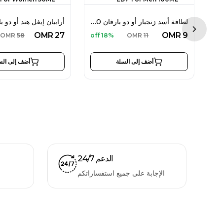
لطافة أسد زنجبار أو دو بارفان 100 مل للرجال
فرزاتشي بور أوم ديلان بلو أو دو تواليت 100 مل للرجال
Next sl
OMR
27
OMR
9
OMR
58
18% off
OMR
11
أضف إلى السلة
أضف إلى الس
الدعم 24/7
الإجابة على جميع استفساراتكم