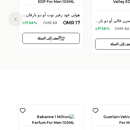
هولي عود زفير نوت أو دو بارفان 100 مل للرجال
هولي عود ويسترن فالي أو دو بارفان 100 مل للجنسين
Previous slide
OMR
17
68% off
OMR
53
58% off
OMR
62
أضف إلى السلة
ف إلى السلة