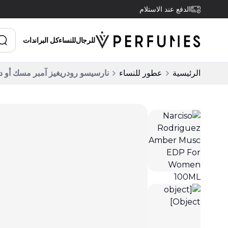
الدفع عند الاستلام
للرجال
للنساء
كل البراندات
الرئيسية
عطور للنساء
نارسيسو رودريغيز آمبر مسك أو دو بارفان 00