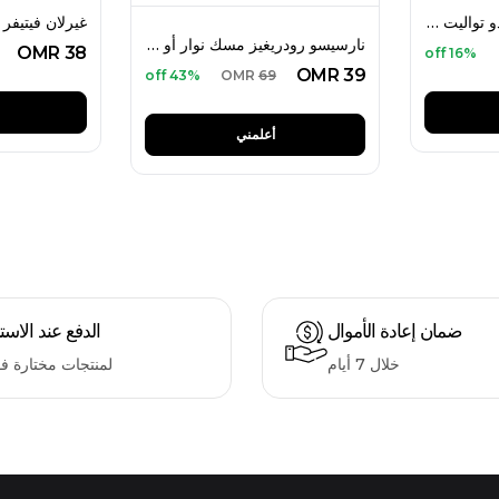
كارولينا هيريرا 212 أو دو تواليت 100 مل للرجال
نارسيسو رودريغيز مسك نوار أو دو بارفان 100 مل للنساء
OMR
38
16% off
OMR
39
43% off
OMR
69
أعلمني
ضمان إعادة الأموال
الدفع عند الاست
خلال 7 أيام
لمنتجات مختارة ف