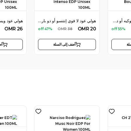
هولي عود هايبسكوس بوكيه أو دو بارفان 100 مل للجنسين
هولي عود لا فوي إنتنسو أو دو بارفان 100 مل للجنسين
OMR
26
OMR
20
47% off
OMR
38
55% off
لة
أضف إلى السلة
أض