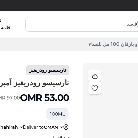
قائمة 
1 مل للنساء
نارسيسو رودريغيز
نارسيسو رودريغيز آمبر مسك أو
OMR
53.00
MR
97.00
100ML
hahirah
Deliver to
OMAN