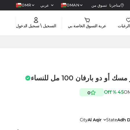
OMR
OMAN
متاجرنا
تسوق من
عربي
الرغبات
عربة التسوق الخاصة بي
التسجيل \ تسجيل الدخول
 دو بارفان 100 مل للنساء
45 % Off
O
0
City
Al Aqir
State
Adh D