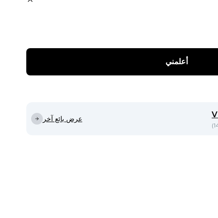
أعلمني
V
عرض بائع آخر
)
1