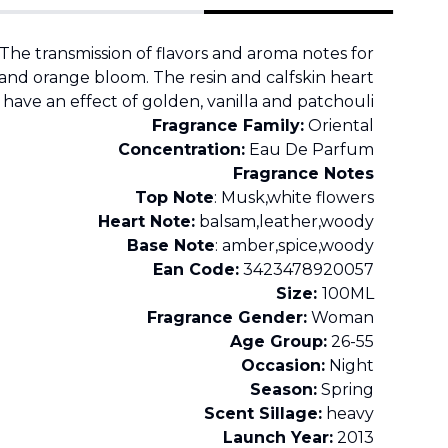
he transmission of flavors and aroma notes for
nd orange bloom. The resin and calfskin heart
ave an effect of golden, vanilla and patchouli.
Fragrance Family:
Oriental
Concentration:
Eau De Parfum
Fragrance Notes
Top Note
: Musk,white flowers
Heart Note:
balsam,leather,woody
Base Note
: amber,spice,woody
Ean Code:
3423478920057
Size:
100ML
Fragrance Gender:
Woman
Age Group:
26-55
Occasion:
Night
Season:
Spring
Scent Sillage:
heavy
Launch Year:
2013