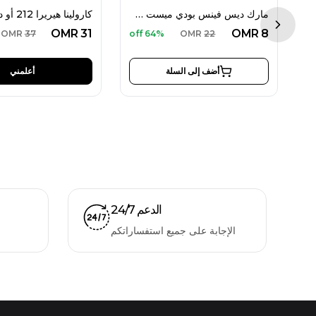
س بلاك أو دو بارفان 100 مل للرجال
مارك ديس فينس بودي ميست 200 مل للنساء
Next sl
OMR
31
OMR
8
OMR
37
64% off
OMR
22
أضف إلى السلة
أعلمني
الدعم 24/7
الإجابة على جميع استفساراتكم