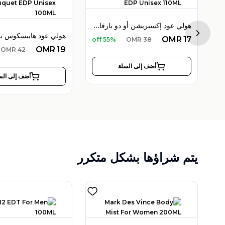
هولي عود إكسبريشن أو دو بارفان 110 مل للجنسين
لي عود إمبريال فالي أو دو بارفان 100 مل
Next sl
OMR
17
55% off
OMR
38
OMR
19
OMR
42
أضف إلى السلة
أضف إلى الس
يتم شراؤها بشكل متكرر