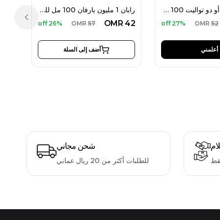
غيرلان فيتيفر أو دو تواليت 100 مل للرجال
رابان 1 مليون بارفان 100 مل للرجال
Previous slide
OMR
42
26% off
OMR
57
27% off
OMR
52
أعلمني
أضف إلى السلة
لام
شحن مجاني
قط
للطلبات أكثر من 20 ريال عماني