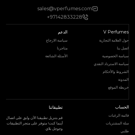
sales@vperfumes.com
+97142833228
V Perfumes
الدعم
حول العلامة التجارية
سياسة الارجاع
اتصل بنا
متاجرنا
سياسة الخصوصية
الأسئلة الشائعة
سياسة الاسترداد النقدي
الشروط والأحكام
المدونة
خريطة الموقع
الحساب
تطبيقاتنا
قائمة الرغبات
قم بتنزيل تطبيقنا الآن وابق على اتصال
سلة المشتريات
أينما كنت! متوفر على متجر التطبيقات
وجوجل بلاي.
طلبي