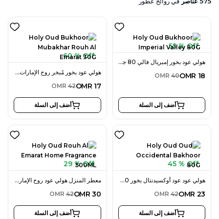
575
عناصر
في
روائح عطور
55 % Off
60 % Off
هولي عود بخور إمبريال فالي 80 جرام
هولي عود بخور مُبخر روح الإمارات 30 جرام
OMR
18
OMR
40
OMR
17
OMR
42
أضف إلى السلة
أضف إلى السلة
29 % Off
45 % Off
هولي عود عود أوكسيدنتال بخور 80 جرام
معطر المنزل هولي عود روح الإمارات 500 مل
OMR
30
OMR
23
OMR
42
OMR
42
أضف إلى السلة
أضف إلى السلة