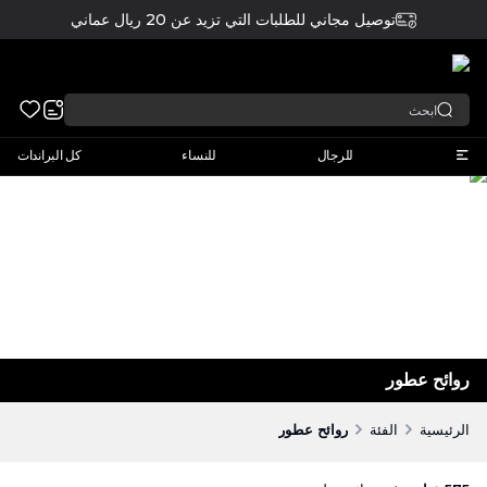
توصيل مجاني للطلبات التي تزيد عن 20 ريال عماني
عربي
للرجال
للنساء
كل البراندات
روائح عطور
الرئيسية
الفئة
روائح عطور