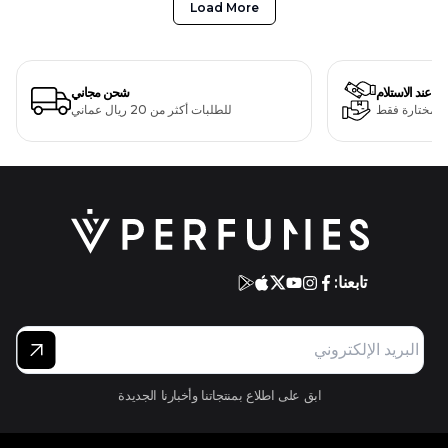
Load More
دفع عند الاستلام
شحن مجاني
ت مختارة فقط
للطلبات أكثر من 20 ريال عماني
تابعنا:
ابق على اطلاع بمنتجاتنا وأخبارنا الجديدة