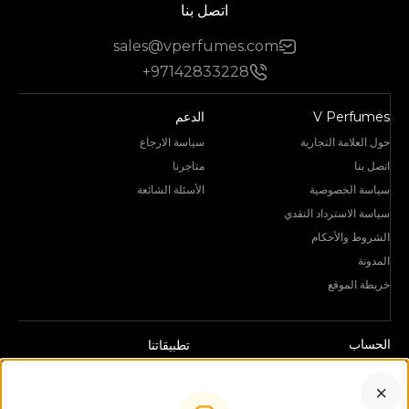
اتصل بنا
sales@vperfumes.com
+97142833228
V Perfumes
الدعم
حول العلامة التجارية
سياسة الارجاع
اتصل بنا
متاجرنا
سياسة الخصوصية
الأسئلة الشائعة
سياسة الاسترداد النقدي
الشروط والأحكام
المدونة
خريطة الموقع
الحساب
تطبيقاتنا
قائمة الرغبات
قم بتنزيل تطبيقنا الآن وابق على اتصال
سلة المشتريات
أينما كنت! متوفر على متجر التطبيقات