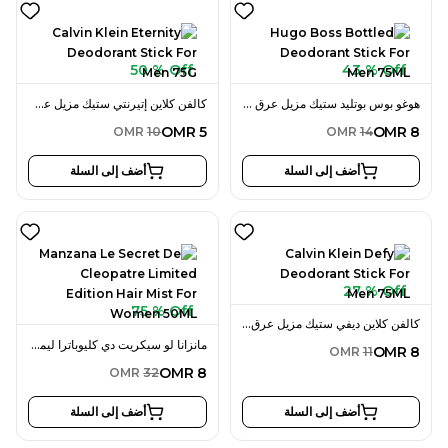
50 % Off
43 % Off
هوغو بوس بوتليد ستيك مزيل عرق 75 مل للرجال
كالفن كلاين إتيرنتي ستيك مزيل عرق 75 جرام للرجال
OMR
5
OMR
8
OMR
10
OMR
14
أضف إلى السلة
أضف إلى السلة
27 % Off
75 % Off
كالفن كلاين ديفي ستيك مزيل عرق 75 مل للرجال
مانزانا لو سيكريت دي كليوباترا ليمتد إيديشن هير ميست 50 مل للنساء
OMR
8
OMR
11
OMR
8
OMR
32
أضف إلى السلة
أضف إلى السلة