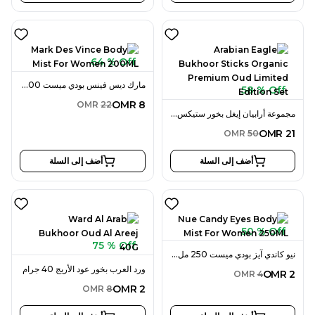
64 % Off
مارك ديس فينس بودي ميست 200 مل للنساء
58 % Off
OMR
8
OMR
22
مجموعة أرابيان إيغل بخور ستيكس أورغانيك بريميوم عود ليمتد إيديشن
OMR
21
OMR
50
أضف إلى السلة
أضف إلى السلة
50 % Off
75 % Off
نيو كاندي آيز بودي ميست 250 مل للنساء
ورد العرب بخور عود الأريج 40 جرام
OMR
2
OMR
4
OMR
2
OMR
8