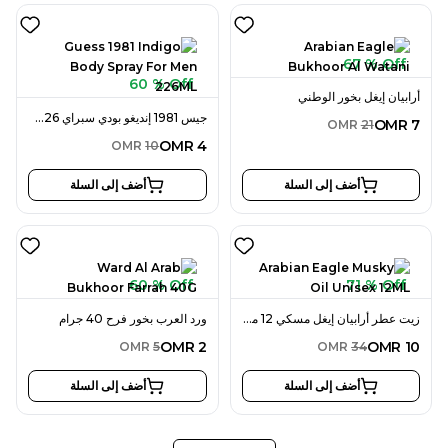
67 % Off
60 % Off
أرابيان إيغل بخور الوطني
جيس 1981 إنديغو بودي سبراي 226 مل للرجال
OMR
7
OMR
21
OMR
4
OMR
10
أضف إلى السلة
أضف إلى السلة
60 % Off
71 % Off
زيت عطر أرابيان إيغل مسكي 12 مل للجنسين
ورد العرب بخور فرح 40 جرام
OMR
2
OMR
10
OMR
5
OMR
34
أضف إلى السلة
أضف إلى السلة