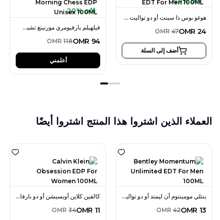
49% off
20% off
هوغو بوس ذا سينت أو دو تواليت 100 مل للرجال
فيلهيلم بارفيومري مورنينغ تشيس أو دو بارفان 100 مل للجنسين
OMR
24
OMR
47
OMR
94
OMR
118
أضف إلى السلة
أعلمني
العملاء الذين اشتروا هذا المنتج اشتروا أيضًا
بنتلي مومينتوم أن ليمتد أو دو تواليت 100 مل للرجال
كالفين كلاين أوبسيشن أو دو بارفان 100 مل للنساء
OMR
11
OMR
13
OMR
34
OMR
42