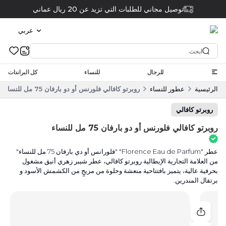
توصيل مجاني للطلبات التي تزيد عن 20 ريال عماني
عربي
للرجال
للنساء
كل البراندات
الرئيسية
عطور للنساء
روبرتو كافالي فلورنس أو دو بارفان 75 مل للنساء
روبرتو كافالي
روبرتو كافالي فلورنس أو دو بارفان 75 مل للنساء
عطر "Florence Eau de Parfum" "فلورانس أو دي بارفان 75 مل للنساء"
من العلامة التجارية الإيطالية روبرتو كافالي، عطر شيبر زهري أنيق مشغول
بحرفية عالية، يتميز بافتتاحية منعشة وحلوة من مزيجٍ من الكشمش الأسود و
برتقال المندرين.