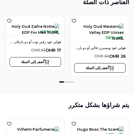
العناصر ذات الصلة
68% off
58% off
هولي عود زفير نوت أو دو بارفان 100 مل للرجال
هولي عود ويسترن فالي أو دو بارفان 100 مل للجنسين
OMR
17
OMR
53
OMR
26
OMR
62
أضف إلى السلة
أضف إلى السلة
يتم شراؤها بشكل متكرر