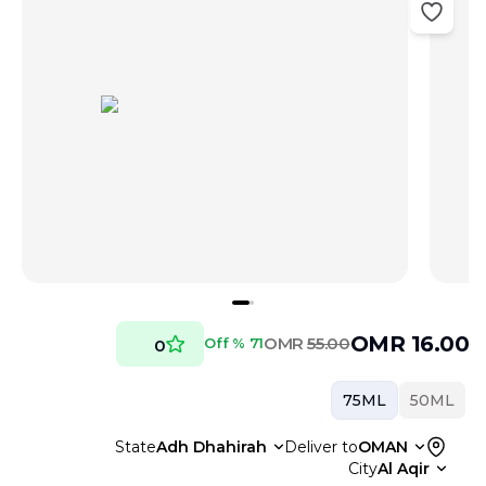
OMR
16.00
OMR
55.00
71 % Off
0
75ML
50ML
State
Adh Dhahirah
Deliver to
OMAN
City
Al Aqir