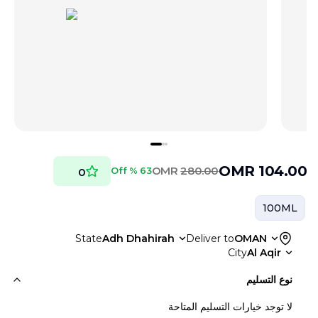
OMR
104.00
OMR
280.00
63 % Off
0
100ML
State
Adh Dhahirah
Deliver to
OMAN
City
Al Aqir
نوع التسليم
لا توجد خيارات التسليم المتاحة