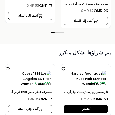
هولي عود ويسترن فالي أو دو بارفان 100 مل للجنسين
OMR
17
OMR
53
OMR
26
OMR
62
أضف إلى السلة
أضف إلى السلة
يتم شراؤها بشكل متكرر
63% off
43% off
نارسيسو رودريغيز مسك نوار أو دو بارفان 100 مل للنساء
مجموعة عطر جيس 1981 لوس أنجلس أو دو تواليت 100 مل للنساء
OMR
13
OMR
39
OMR
35
OMR
69
أعلمني
أضف إلى السلة