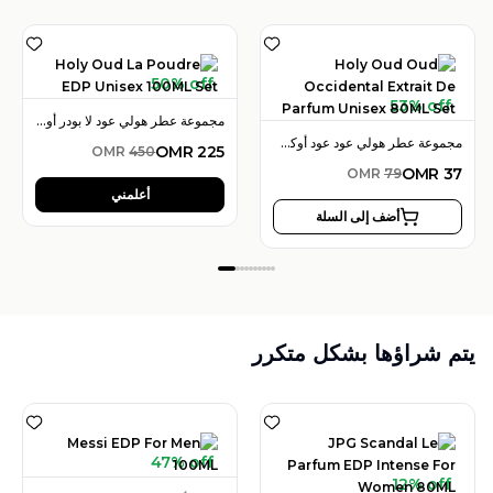
50% off
53% off
مجموعة عطر هولي عود لا بودر أو دو بارفان 100 مل للجنسين
مجموعة عطر هولي عود عود أوكسيدنتال إكستريت دو بارفان 80 مل للرجال
OMR
225
OMR
450
OMR
37
OMR
79
أعلمني
أضف إلى السلة
يتم شراؤها بشكل متكرر
47% off
12% off