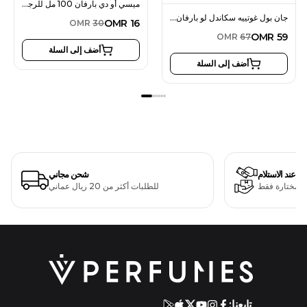
ميسي أو دي بارفان 100 مل للرجال
جان بول غوتييه سكاندل لو بارفان أو دو بارفان إنتنس 80 مل للنساء
OMR
16
OMR
30
OMR
59
OMR
67
أضف إلى السلة
أضف إلى السلة
دفع عند الاستلام
شحن مجاني
ت مختارة فقط
للطلبات أكثر من 20 ريال عماني
تابعنا: