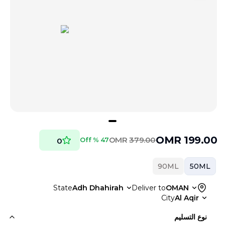
OMR
199.00
OMR
379.00
47 % Off
0
90ML
50ML
State
Adh Dhahirah
Deliver to
OMAN
City
Al Aqir
نوع التسليم