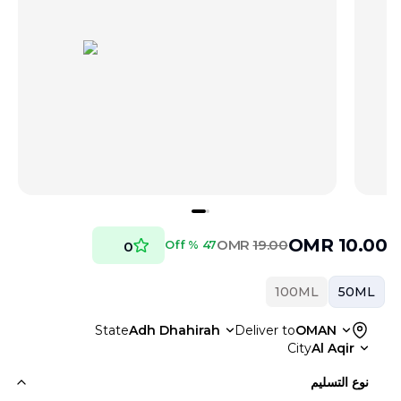
OMR
10.00
OMR
19.00
47 % Off
0
100ML
50ML
State
Adh Dhahirah
Deliver to
OMAN
City
Al Aqir
نوع التسليم