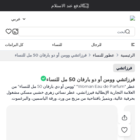
الدفع عند الاستلام
عربي
للرجال
للنساء
كل البراندات
الرئيسية
عطور للنساء
فرزاتشي وومن أو دو بارفان 50 مل للنساء
فرزاتشي
فرزاتشي وومن أو دو بارفان 50 مل للنساء
عطر "Woman Eau de Parfum" "وومن أو دي بارفان 50 مل للنساء" من
العلامة التجارية الإيطالية فيرزاتشي، عطر نسائي زهري خشبي مسكي مشغول
بحرفية عالية، ويتميزُ بافتتاحية من مزيج من ورد، ورقة الياسمين، والبرغموت.