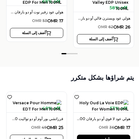
68% off
58% off
هولي عود زفير نوت أو دو بارفان 100 مل للرجال
هولي عود ويسترن فالي أو دو بارفان 100 مل للجنسين
OMR
17
OMR
53
OMR
26
OMR
62
أضف إلى السلة
أضف إلى السلة
يتم شراؤها بشكل متكرر
49% off
53% off
هولي عود لا فوي أو دو بارفان 100 مل للنساء
فرزاتشي بور أوم أو دو تواليت 100 مل للرجال
OMR
25
OMR
17
OMR
49
OMR
36