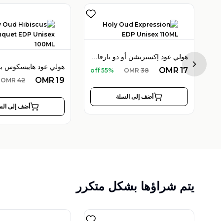
هولي عود إكسبريشن أو دو بارفان 110 مل للجنسين
لي عود إمبريال فالي أو دو بارفان 100 مل
Next sl
OMR
17
55% off
OMR
38
OMR
19
OMR
42
أضف إلى السلة
أضف إلى الس
يتم شراؤها بشكل متكرر