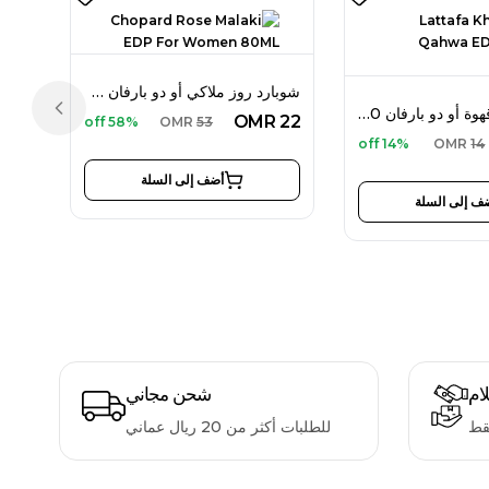
شوبارد روز ملاكي أو دو بارفان 80 مل للنساء
لطافة خمرة قهوة أو دو بارفان 100 مل للجنسين
Previous slide
OMR
22
58% off
OMR
53
14% off
OMR
14
أضف إلى السلة
ف إلى السلة
لام
شحن مجاني
قط
للطلبات أكثر من 20 ريال عماني