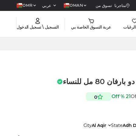
OMR
OMAN
متاجرنا
تسوق من
عربي
الرغبات
عربة التسوق الخاصة بي
التسجيل \ تسجيل الدخول
ان 80 مل للنساء
21 % Off
O
0
City
Al Aqir
State
Adh D