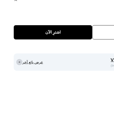
اشترِ الآن
V
عرض بائع آخر
)
1