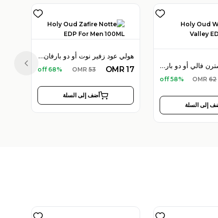
هولي عود زفير نوت أو دو بارفان 100 مل للرجال
هولي عود ويسترن فالي أو دو بارفان 100 مل للجنسين
Previous slide
OMR
17
68% off
OMR
53
58% off
OMR
62
أضف إلى السلة
ف إلى السلة