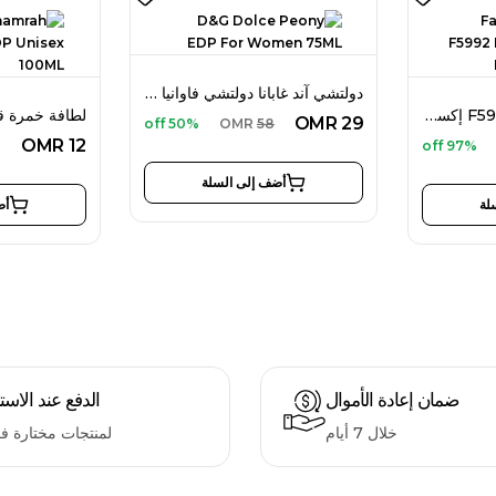
دولتشي آند غابانا دولتشي فاوانيا أو دو بارفان 75 مل للنساء
فايز نيش سيتروس F5992 إكستريت دو بارفان 80 مل للنساء
OMR
29
50% off
OMR
58
OMR
12
97% off
أضف إلى السلة
لة
أض
ضمان إعادة الأموال
الدفع عند الاست
خلال 7 أيام
لمنتجات مختارة ف