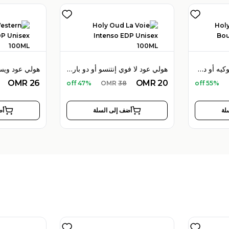
هولي عود هايبسكوس بوكيه أو دو بارفان 100 مل للجنسين
هولي عود لا فوي إنتنسو أو دو بارفان 100 مل للجنسين
OMR
26
OMR
20
47% off
OMR
38
55% off
لة
أضف إلى السلة
أض