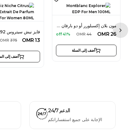
مون بلان إكسبلورر أو دو بارفان 100 مل للرجال
بالديساريني آمبر أو فريش أو دو تواليت 90 مل للرجال
Next sl
OMR
26
41% off
OMR
44
OMR
13
OMR
375
أضف إلى السلة
أضف إلى الس
الدعم 24/7
الإجابة على جميع استفساراتكم