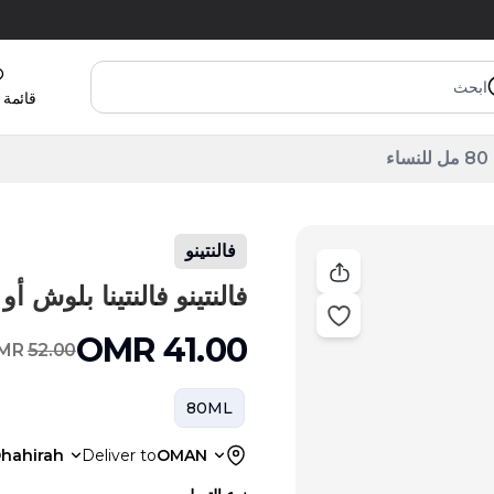
قائمة 
ء
فالنتينو
فالنتينو فالنتينا بلوش أو دو بارف
OMR
41.00
MR
52.00
80ML
hahirah
Deliver to
OMAN