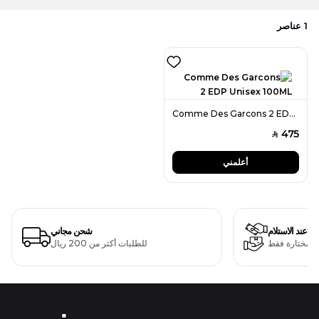
1
عناصر
Comme Des Garcons 2 EDP Unisex 100ML
475
SAR
أعلمني
دفع عند الاستلام
شحن مجاني
ت مختارة فقط
للطلبات أكثر من 200 ريال