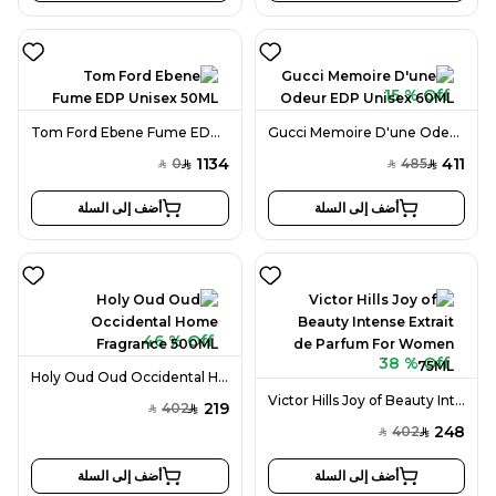
15 % Off
Tom Ford Ebene Fume EDP Unisex 50ML
Gucci Memoire D'une Odeur EDP Unisex 60ML
1134
411
0
485
SAR
SAR
SAR
SAR
أضف إلى السلة
أضف إلى السلة
46 % Off
38 % Off
Holy Oud Oud Occidental Home Fragrance 500ML
Victor Hills Joy of Beauty Intense Extrait de Parfum For Women 75ML
219
402
SAR
SAR
248
402
SAR
SAR
أضف إلى السلة
أضف إلى السلة