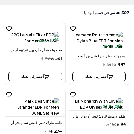
307
عناصر
في
قسم الهدايا
24 % Off
14 % Off
مجموعة عطر جان بول غوتييه لو ميل إكسير أو دو بارفان 125 مل للرجال
مجموعة عطر فرزاتشي بور أوم ديلان بلو أو دو تواليت 100 مل للرجال
591
781
SAR
SAR
382
446
SAR
SAR
أضف إلى السلة
أضف إلى السلة
64 % Off
طقم لا مونارك ويذ لوف أو دو بارفان 100 مل للجنسين
طقم مارك ديس فينس سترينجر أو دو بارفان 100 مل للرجال جديد
69
190
SAR
SAR
274
0
SAR
SAR