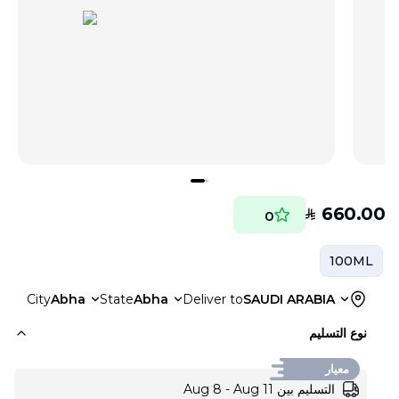
660.00
SAR
0
100ML
City
Abha
State
Abha
Deliver to
SAUDI ARABIA
نوع التسليم
معيار
التسليم بين Aug 8 - Aug 11