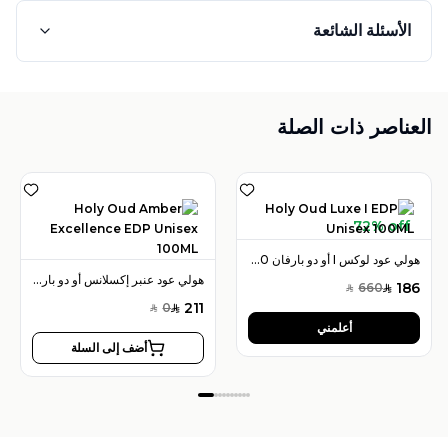
الأسئلة الشائعة
العناصر ذات الصلة
72% off
هولي عود لوكس I أو دو بارفان 100 مل للجنسين
هولي عود عنبر إكسلانس أو دو بارفان 100 مل للجنسين
186
660
SAR
SAR
211
0
SAR
SAR
أعلمني
أضف إلى السلة