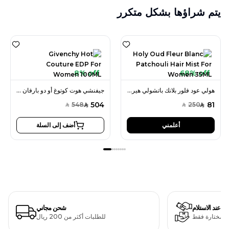
يتم شراؤها بشكل متكرر
8% off
68% off
هولي عود فلور بلانك باتشولي هير ميست 35 مل للنساء
جيفنشي هوت كوتوغ أو دو بارفان 100 مل للنساء
504
81
548
250
SAR
SAR
SAR
SAR
أعلمني
أضف إلى السلة
دفع عند الاستلام
شحن مجاني
ت مختارة فقط
للطلبات أكثر من 200 ريال