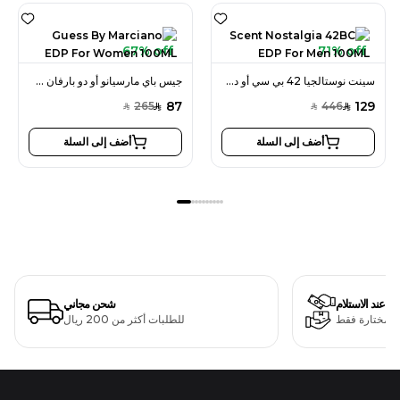
67% off
71% off
سينت نوستالجيا 42 بي سي أو دو بارفان 100 مل للرجال
جيس باي مارسيانو أو دو بارفان 100 مل للنساء
87
129
265
446
SAR
SAR
SAR
SAR
أضف إلى السلة
أضف إلى السلة
دفع عند الاستلام
شحن مجاني
ت مختارة فقط
للطلبات أكثر من 200 ريال