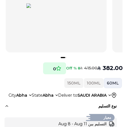
382.00
415.00
SAR
8 % Off
0
SAR
150ML
100ML
60ML
City
Abha
State
Abha
Deliver to
SAUDI ARABIA
نوع التسليم
معيار
التسليم بين Aug 8 - Aug 11