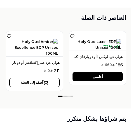
العناصر ذات الصلة
72% off
هولي عود لوكس I أو دو بارفان 100 مل للجنسين
هولي عود عنبر إكسلانس أو دو بارفان 100 مل للجنسين
186
660
SAR
SAR
211
0
SAR
SAR
أعلمني
أضف إلى السلة
يتم شراؤها بشكل متكرر