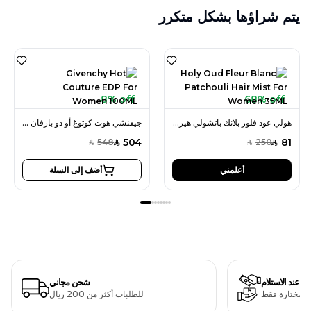
يتم شراؤها بشكل متكرر
8% off
68% off
هولي عود فلور بلانك باتشولي هير ميست 35 مل للنساء
جيفنشي هوت كوتوغ أو دو بارفان 100 مل للنساء
504
81
548
250
SAR
SAR
SAR
SAR
أعلمني
أضف إلى السلة
دفع عند الاستلام
شحن مجاني
ت مختارة فقط
للطلبات أكثر من 200 ريال