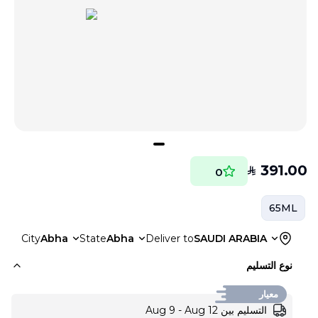
391.00
SAR
0
65ML
City
Abha
State
Abha
Deliver to
SAUDI ARABIA
نوع التسليم
معيار
التسليم بين Aug 9 - Aug 12