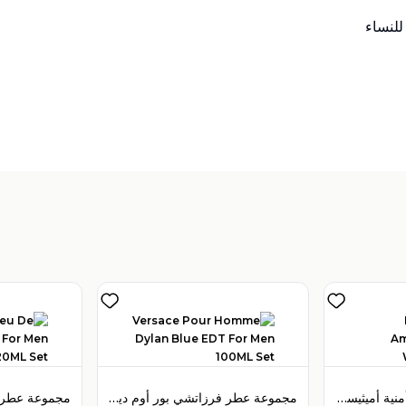
تباع بواسطة:
:
 Perfumes
4
(
مجموعة عطر بولغري أمنية أميثيست أو دو تواليت 65 مل للنساء
مجموعة عطر فرزاتشي بور أوم ديلان بلو أو دو تواليت 100 مل للرجال