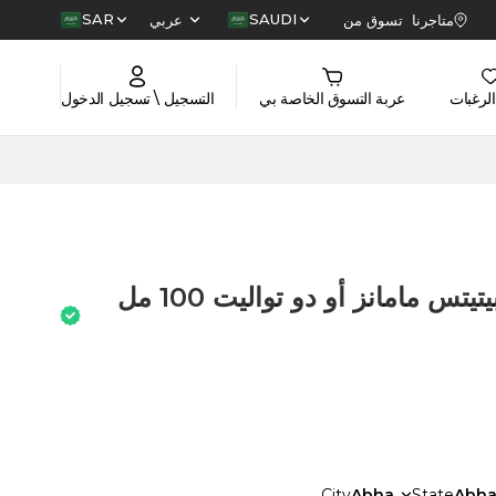
SAR
SAUDI
متاجرنا
تسوق من
عربي
الرغبات
عربة التسوق الخاصة بي
التسجيل \ تسجيل الدخول
مجموعة عطر بولغري بيتيتس مامانز أو دو تواليت 100 مل
City
Abha
State
Abh