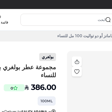
قائمة 
 تواليت 100 مل للنساء
بولغري
للنساء
386.00
SAR
0
100ML
a
Deliver to
SAUDI ARABIA