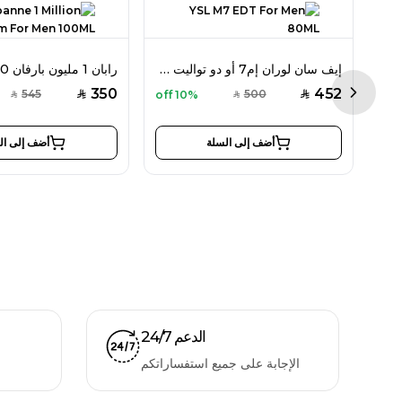
روجا بارفيومز إليسيوم أو دو بارفان 100 مل للرجال
إيف سان لوران إم7 أو دو تواليت 80 مل للرجال
350
452
545
500
10% off
SAR
SAR
SAR
SAR
Next sl
أضف إلى السلة
أضف إلى ال
الدعم 24/7
الإجابة على جميع استفساراتكم