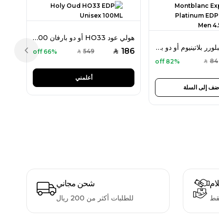
هولي عود HO33 أو دو بارفان 100 مل للجنسين
مون بلان إكسبلورر بلاتينيوم أو دو بارفان ميني 4.5 مل للرجال
186
549
66% off
SAR
SAR
Previous slide
84
82% off
SAR
أعلمني
ضف إلى السلة
لام
شحن مجاني
قط
للطلبات أكثر من 200 ريال