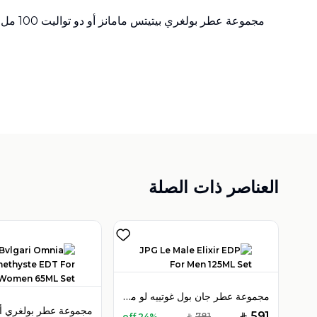
مجموعة عطر بولغري بيتيتس مامانز أو دو تواليت 100 مل للنساء
العناصر ذات الصلة
مجموعة عطر جان بول غوتييه لو ميل إكسير أو دو بارفان 125 مل للرجال
591
781
24% off
SAR