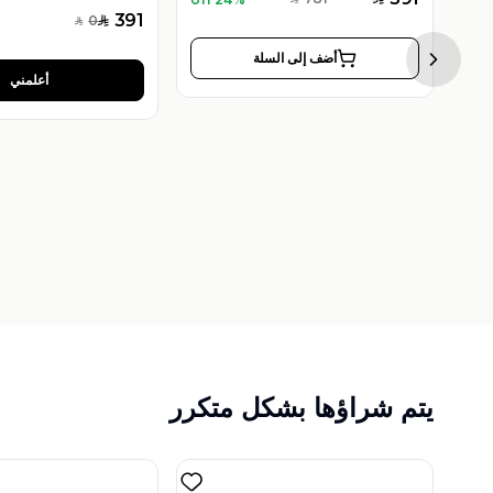
SAR
391
0
SAR
SAR
أضف إلى السلة
Next sl
أعلمني
مجموعة عطر بولغري بيتيتس مامانز أو دو تواليت 100 مل للنساء
يتم شراؤها بشكل متكرر