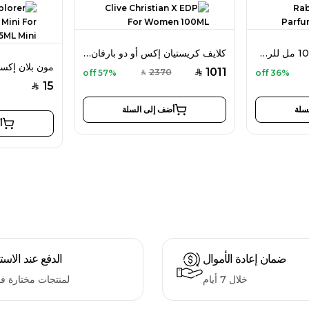
رابان 1 مليون بارفان 100 مل للرجال
كلايف كريستيان إكس أو دو بارفان 100 مل للنساء
1011
2370
57% off
36% off
SAR
SAR
15
SAR
سلة
أضف إلى السلة
أ
ضمان إعادة الأموال
الدفع عند الاست
خلال 7 أيام
لمنتجات مختارة ف