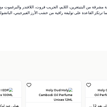
افتتاحية مشرقة من البتيتغرين، اللايم، الجريب فروت، اللافندر والبرغمو
نما ترتكز القاعدة على توليفة راقية من خشب الأرز الفيرجيني، الباتشول
تباع بواسطة:
:
 Perfumes
4
(
هولي عود زيت عطر هولي هند 12 مل للجنسين