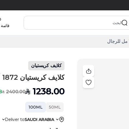
قائمة 
كلايف كريستيان
كلايف كريستيان 1872 أو دو بارفان 100 مل للرجال
1238.00
SAR
2400.00
Off
SAR
100ML
50ML
a
Deliver to
SAUDI ARABIA