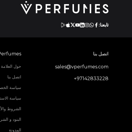
تابعنا:
اتصل بنا
Perfumes
حول العلامة ا
sales@vperfumes.com
اتصل بنا
+97142833228
سياسة الخص
سياسة الاستر
الشروط والأ
البنود و الش
المدونة