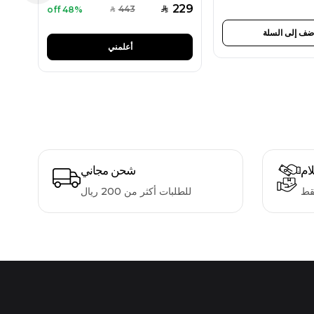
229
443
48% off
SAR
SAR
ضف إلى السلة
أعلمني
لام
شحن مجاني
قط
للطلبات أكثر من 200 ريال