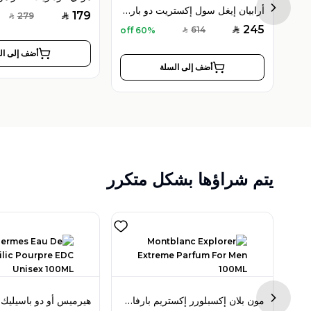
فيكتور هيلز تيمبتريس أو دو بارفان 100 مل للنساء
أرابيان إيغل سول إكستريت دو بارفان 80 مل للرجال
Next sl
179
279
SAR
SAR
245
614
60% off
SAR
SAR
أضف إلى ال
أضف إلى السلة
يتم شراؤها بشكل متكرر
أزارو وونتد باي نايت أو دو بارفان 100 مل للرجال
مون بلان إكسبلورر إكستريم بارفان 100 مل للرجال
Next sl