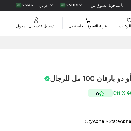
SAR
SAUDI
متاجرنا
تسوق من
عربي
الرغبات
عربة التسوق الخاصة بي
التسجيل \ تسجيل الدخول
48 % 
0
City
Abha
State
Abh