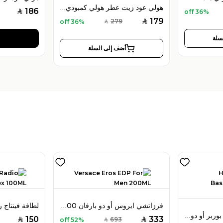
هولي عود زيت عطر هولي كمبودي 12 مل للجنسين
186
36% off
SAR
179
279
36% off
SAR
SAR
سلة
أضف إلى السلة
فرزاتشي ايروس أو دو بارفان 200 مل للرجال
هيرميس أو دو باسيليك بوربر أو دو كولون 100 مل للجنسين
150
333
693
52% off
SAR
SAR
SAR