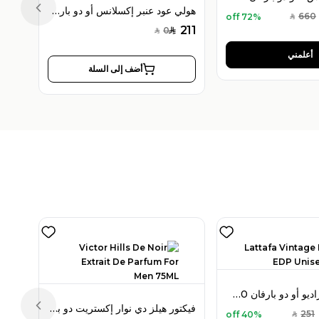
هولي عود عنبر إكسلانس أو دو بارفان 100 مل للجنسين
Previous slide
660
72% off
SAR
211
0
SAR
SAR
أعلمني
أضف إلى السلة
لطافة فينتاج راديو أو دو بارفان 100 مل للجنسين
فيكتور هيلز دي نوار إكستريت دو بارفان 75 مل للرجال
Previous slide
251
40% off
SAR