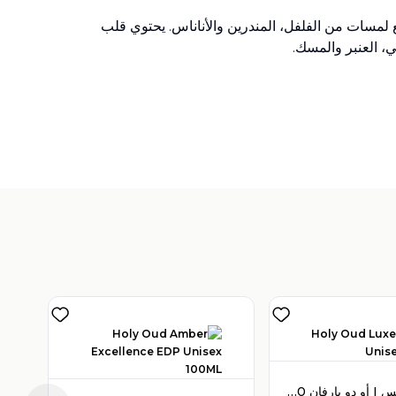
ت مع لمسات من الفلفل، المندرين والأناناس. يحتوي قلب
ي، العنبر والمسك.
V
)
1
هولي عود لوكس I أو دو بارفان 100 مل للجنسين