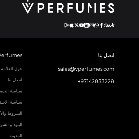
تابعنا:
اتصل بنا
Perfumes
حول العلامة ا
sales@vperfumes.com
اتصل بنا
+97142833228
سياسة الخص
سياسة الاستر
الشروط والأ
البنود و الش
المدونة