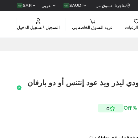
SAR
SAUDI
متاجرنا
تسوق من
عربي
الرغبات
عربة التسوق الخاصة بي
التسجيل \ تسجيل الدخول
ي ليذر ويذ عود إنتنس أو دو بارفان
0
City
Abha
State
Abh