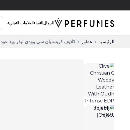
توصيل مجاني للطلبات التي تزيد عن 200 ريال سعودي
للرجال
للنساء
العلامات التجارية
الرئيسية
عطور
كلايف كريستيان سي وودي ليذر ويذ عود إنتنس أو د