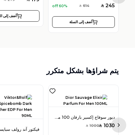
SAR
245
614
60% off
SAR
SAR
أضف إلى ال
أضف إلى السلة
يتم شراؤها بشكل متكرر
إيف سان لوران لووم أو دو تواليت 100 مل للرجال
ديور سوفاج إكسير بارفان 100 مل للرجال
1030
1000
SAR
SAR
Next sl