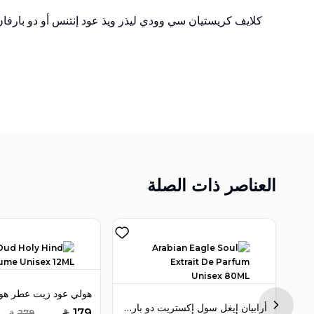
كلايف كريستيان سي وودي ليذر ويذ عود إنتنس أو دو بارفان 50 مل للرجا
العناصر ذات الصلة
فيكتور هيلز تيمبتريس أو دو بارفان 100 مل للنساء
أرابيان إيغل سول إكستريت دو بارفان 80 مل للرجال
Next sl
179
279
SAR