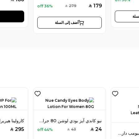
179
279
36% off
SAR
SAR
سلة
أضف إلى السلة
نيو كاندي آيز بودي لوشن 80 جرام للنساء
295
24
43
44% off
SAR
SAR
SAR
فيكتور آند رولف سبايسبومب دارك ليذر أو دو بارفان 90 مل للرجال