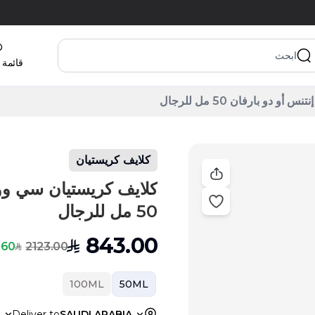
قائمة 
و بارفان 50 مل للرجال
كلايف كريستيان
كلايف كريستيان سي وود
50 مل للرجال
843.00
SAR
2123.00
60 % Off
SAR
100ML
50ML
a
Deliver to
SAUDI ARABIA