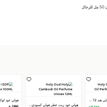
ل
تباع بواسطة:
:
 Perfumes
4
(
هولي عود زيت عطر هولي هند 12 مل للجنسين
هولي عود زيت عطر هولي كمبودي 12 مل للجنسين
186
36% off
SAR