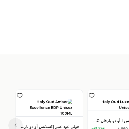
V
)
1
هولي عود لوكس I أو دو بارفان 100 مل للجنسين
هولي عود عنبر إكسلانس أو دو بارفان 100 مل للجنسين
Previous slide
660
72% off