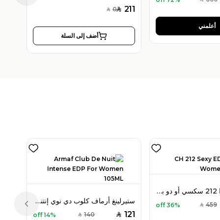
SAR
211
0
SAR
SAR
أعلمني
أضف إلى السلة
كارولينا هيريرا 212 سكسي أو دو بارفان 100 مل للنساء
ستيرلينغ أرماف كلوب دي نوي إنتنس أو دو بارفان 105 مل للنساء
459
36% off
SAR
Previous slide
121
140
14% off
SAR
SAR