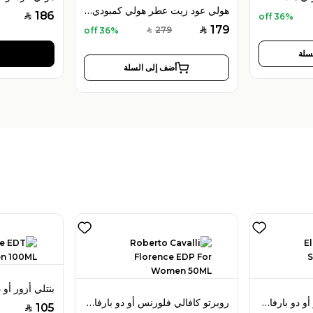
هولي عود زيت عطر هولي كمبودي 12 مل للجنسين
186
36% off
SAR
179
279
36% off
SAR
SAR
سلة
أضف إلى السلة
إليزابيث آردن سبليندور أو دو بارفان 125 مل للنساء
روبرتو كافالي فلورنس أو دو بارفان 50 مل للنساء
105
SAR