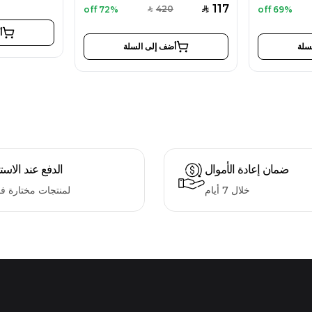
117
420
72% off
69% off
SAR
SAR
أ
سلة
أضف إلى السلة
ضمان إعادة الأموال
الدفع عند الاست
خلال 7 أيام
لمنتجات مختارة ف