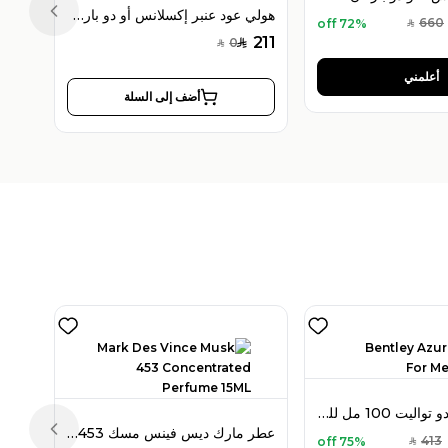
هولي عود عنبر إكسلانس أو دو بارفان 100 مل للجنسين
Previous slide
660
72% off
SAR
211
0
SAR
SAR
أعلمني
أضف إلى السلة
بنتلي أزور أو دو تواليت 100 مل للرجال
عطر مارك ديس فينس مسك 453 بارفان مركز 15 مل
Previous slide
413
75% off
SAR