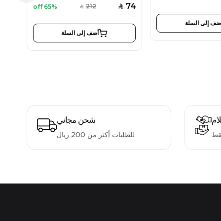
74
212
65% off
SAR
SAR
ضف إلى السلة
أضف إلى السلة
لام
شحن مجاني
قط
للطلبات أكثر من 200 ريال