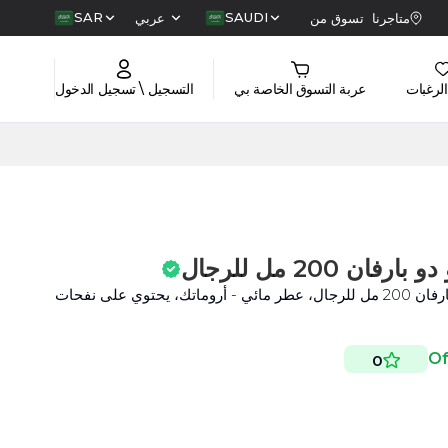
SAR
SAUDI
متاجرنا
تسوق من
عربي
الرغبات
عربة التسوق الخاصة بي
التسجيل \ تسجيل الدخول
ن 200 مل للرجال
عطر دولتشي آند غابانا إنتنسو أو دو بارفان 200 مل للرجال، عطر مائي - أروماتك، يحتوي على نفحات
0