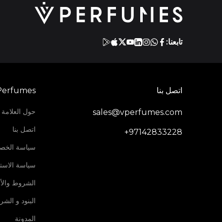
تابعنا:
اتصل بنا
Perfumes
حول العلامة ا
sales@vperfumes.com
اتصل بنا
+97142833228
سياسة الخص
سياسة الاستر
الشروط والأ
البنود و الش
المدونة