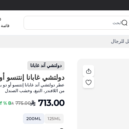
قائمة 
دولتشي آند غابانا
دولتشي غابانا إنتنسو أو دو بارفا
من اللافندر، التبغ، وخشب الصندل
713.00
SAR
775.00
8 % Off
SAR
200ML
125ML