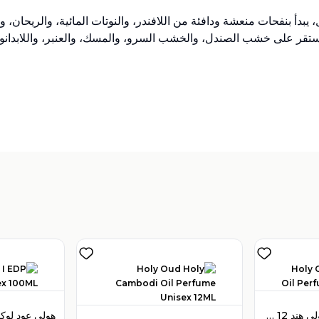
غابانا إنتنسو أو دو بارفان 200 مل للرجال، يبدأ بنفحات منعشة ودافئة من اللافندر، والنوتات ا
، فتستقر على خشب الصندل، والخشب السرو، والمسك، والعنبر، واللابدانو
تباع بواسطة:
:
 Perfumes
4
(
هولي عود زيت عطر هولي هند 12 مل للجنسين