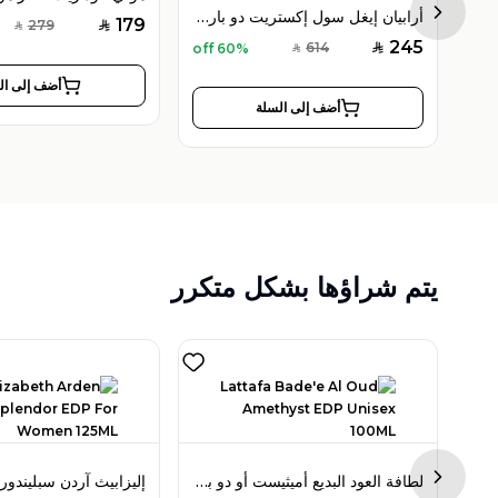
فيكتور هيلز تيمبتريس أو دو بارفان 100 مل للنساء
أرابيان إيغل سول إكستريت دو بارفان 80 مل للرجال
Next sl
179
279
SAR
SAR
245
614
60% off
SAR
SAR
أضف إلى ال
أضف إلى السلة
يتم شراؤها بشكل متكرر
برادا لونا روسا أوشن أو دو بارفان 100 مل للرجال
لطافة العود البديع أميثيست أو دو بارفان 100 مل للجنسين
Next sl