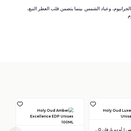
لمائية، والريحان، والجرانيوم، وعباد الشمس. بينما يتضمن قلب العطر التبغ،
م
V
)
1
هولي عود لوكس I أو دو بارفان 100 مل للجنسين