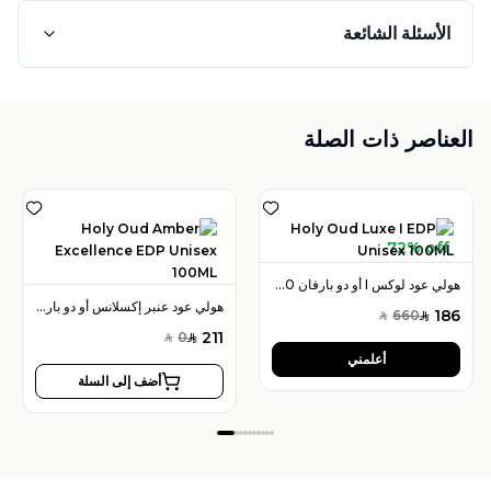
الأسئلة الشائعة
العناصر ذات الصلة
72% off
هولي عود لوكس I أو دو بارفان 100 مل للجنسين
هولي عود عنبر إكسلانس أو دو بارفان 100 مل للجنسين
186
660
SAR
SAR
211
0
SAR
SAR
أعلمني
أضف إلى السلة