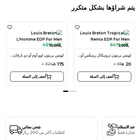
يتم شراؤها بشكل متكرر
46% off
64% off
لويس بريتون تروبيكال ريمكس أو دو بارفان 30 مل للرجال
لويس بريتون لوو أوم أو دو بارفان 100 مل للرجال
175
20
324
55
SAR
SAR
SAR
SAR
أضف إلى السلة
أضف إلى السلة
دفع عند الاستلام
شحن مجاني
ت مختارة فقط
للطلبات أكثر من 200 ريال