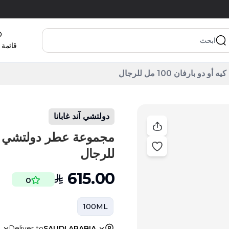
قائمة 
 بارفان 100 مل للرجال
دولتشي آند غابانا
للرجال
615.00
SAR
0
100ML
a
Deliver to
SAUDI ARABIA