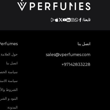
تابعنا:
اتصل بنا
Perfumes
حول العلامة ا
sales@vperfumes.com
اتصل بنا
+97142833228
سياسة الخص
سياسة الاستر
الشروط والأ
البنود و الش
المدونة