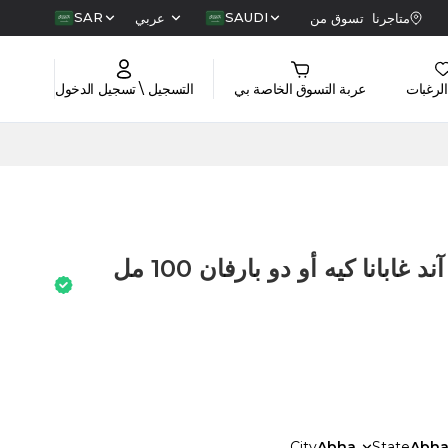
SAR
SAUDI
متاجرنا
تسوق من
عربي
الرغبات
عربة التسوق الخاصة بي
التسجيل \ تسجيل الدخول
مجموعة عطر دولتشي آند غابانا كيه أو دو بارفان 100 مل
City
Abha
State
Abh