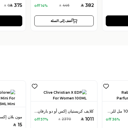
375
382
0
446
14% off
SAR
SAR
SAR
SAR
أضف إلى السلة
رابان 1 مليون بارفان 100 مل للرجال
كلايف كريستيان إكس أو دو بارفان 100 مل للنساء
1011
2370
57% off
36% off
SAR
SAR
15
SAR