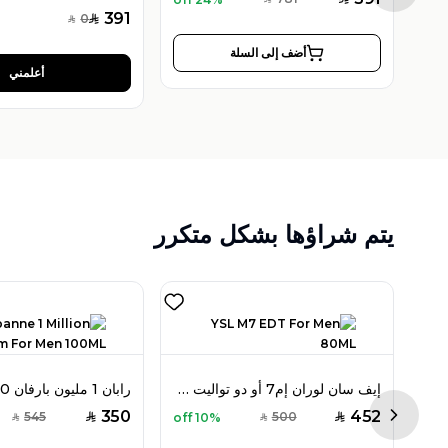
SAR
391
0
SAR
SAR
أضف إلى السلة
أعلمني
يتم شراؤها بشكل متكرر
روجا بارفيومز إليسيوم أو دو بارفان 100 مل للرجال
إيف سان لوران إم7 أو دو تواليت 80 مل للرجال
350
452
545
500
10% off
SAR
SAR
SAR
SAR
Next sl