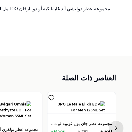
مجموعة عطر دولتشي آند غابانا كيه أو دو بارفان 100 مل للرجال
العناصر ذات الصلة
مجموعة عطر جان بول غوتييه لو ميل إكسير أو دو بارفان 125 مل للرجال
مجموعة عطر بولغري بيتيتس مامانز أو دو تواليت 100 مل للنساء
Next sl
591
781
24% off
SAR