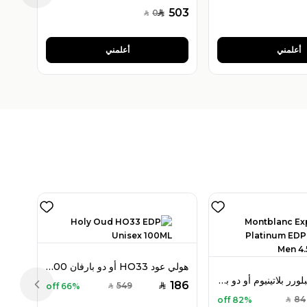
503
0
SAR
SAR
أعلمني
أعلمني
هولي عود HO33 أو دو بارفان 100 مل للجنسين
مون بلان إكسبلورر بلاتينيوم أو دو بارفان ميني 4.5 مل للرجال
186
549
66% off
SAR
SAR
Previous slide
84
82% off
SAR