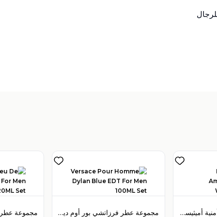
تباع بواسطة:
:
 Perfumes
4
(
مجموعة عطر بولغري أمنية أميثيست أو دو تواليت 65 مل للنساء
مجموعة عطر فرزاتشي بور أوم ديلان بلو أو دو تواليت 100 مل للرجال