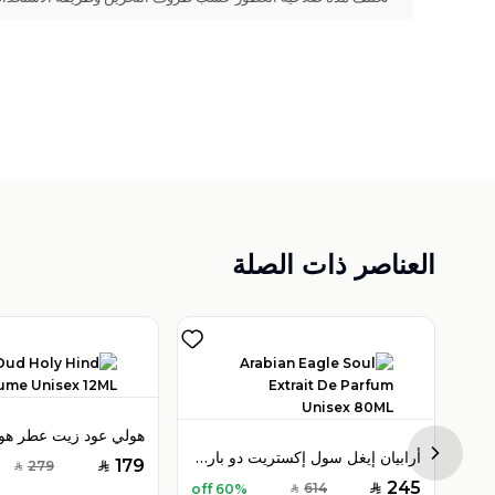
العناصر ذات الصلة
فيكتور هيلز تيمبتريس أو دو بارفان 100 مل للنساء
أرابيان إيغل سول إكستريت دو بارفان 80 مل للرجال
Next sl
179
279
SAR
SAR
245
614
60% off
SAR
SAR