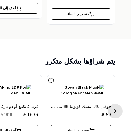
أضف إلى ال
أضف إلى السلة
يتم شراؤها بشكل متكرر
شوبارد مسك ملاكي أو دو بارفان 80 مل للجنسين
جوفان بلاك مسك كولونيا 88 مل للرجال
Next sl
1673
57
1818
SAR
SAR
SAR
أضف إلى السلة
أضف إلى ال