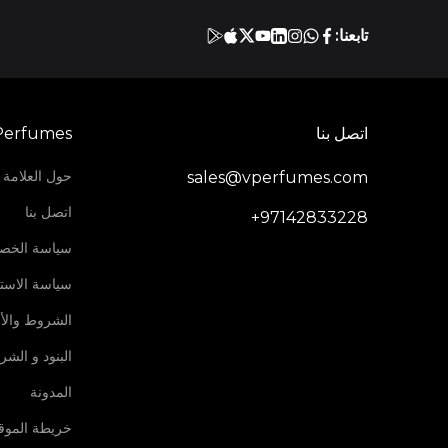
تابعنا:
اتصل بنا
Perfumes
حول العلامة ا
sales@vperfumes.com
اتصل بنا
+97142833228
سياسة الخص
سياسة الاستر
الشروط والأ
البنود و الش
المدونة
خريطة الموق