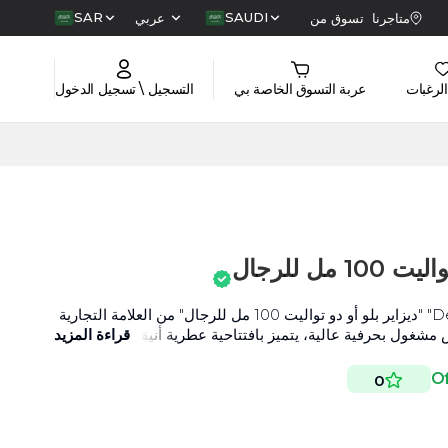
SAR
SAUDI
متاجرنا
تسوق من
عربي
الرغبات
عربة التسوق الخاصة بي
التسجيل \ تسجيل الدخول
مل للرجال
عطر "Desire Blue Eau de Toilette" "ديزاير بلو أو دو تواليت 100 مل للرجال" من العلامة التجارية
مشغول بحرفية عالية، يتميز بافتتاحية عطرية أنيقة تجمعُ ما بين
قراءة المزيد
ن الليتشي، برتقال المندرين، اللوتس والبرغموت.
0