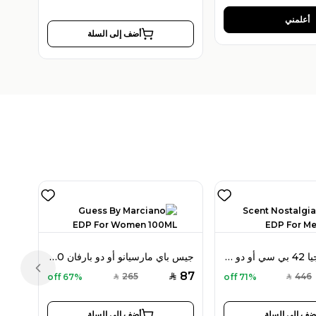
أعلمني
أضف إلى السلة
سينت نوستالجيا 42 بي سي أو دو بارفان 100 مل للرجال
جيس باي مارسيانو أو دو بارفان 100 مل للنساء
Previous slide
87
265
446
67% off
71% off
SAR
SAR
SAR
ضف إلى السلة
أضف إلى السلة