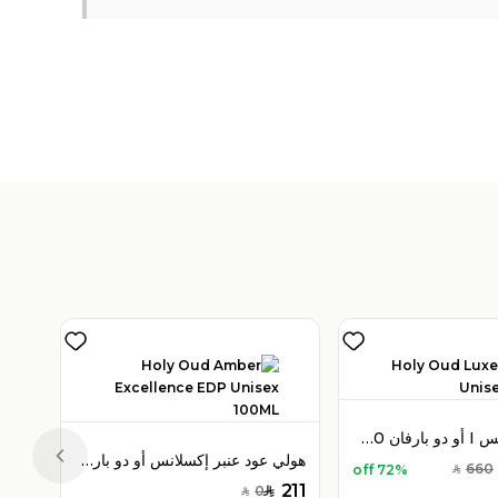
هولي عود لوكس I أو دو بارفان 100 مل للجنسين
هولي عود عنبر إكسلانس أو دو بارفان 100 مل للجنسين
Previous slide
660
72% off
SAR
211
0
SAR
SAR