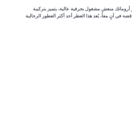
انية دنهيل، عطر أروماتك منعش مشغول بحرفية عالية، يتميز بتركيبة
ة في آنٍ معاً، يُعد هذا العطر أحد أكثر العطور الرجالية
V
)
1