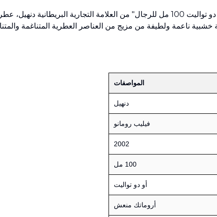
"ديزاير بلو أو دو تواليت 100 مل للرجال" من العلامة التجارية البريط
ة خشبية ناعمة ولطيفة من مزيج من العناصر العطرية المتناغمة والمتناقض
المواصفات
دنهيل
تباع بواسطة:
:
 Perfumes
4
(
فيليب رومانو
2002
100 مل
أو دو تواليت
أروماتك منعش