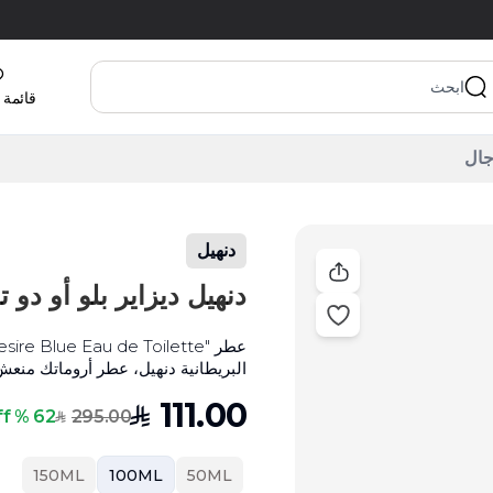
قائمة 
دنهيل
دنهيل ديزاير بلو أو دو تواليت 100 
البريطانية دنهيل، عطر أروماتك منعش 
الانتعاش والحلاوة والدفء من مزيج م
111.00
SAR
295.00
62 % Off
SAR
150ML
100ML
50ML