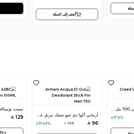
سلة
أضف إلى السلة
كريد فايكينغ أو دو بارفان 100 مل للرجال
أرماني أكوا دي جيو ستيك مزيل عرق 75 جرام للرجال
129
8% off
SAR
96
168
43% off
SAR
SAR
سلة
أ