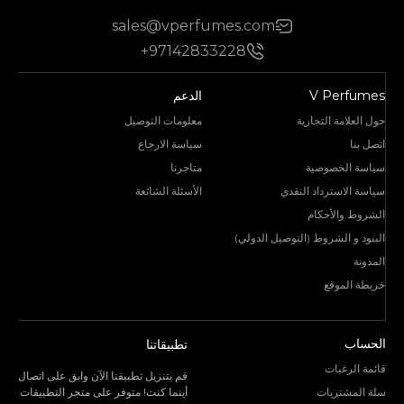
sales@vperfumes.com
+97142833228
V Perfumes
الدعم
حول العلامة التجارية
معلومات التوصيل
اتصل بنا
سياسة الارجاع
سياسة الخصوصية
متاجرنا
سياسة الاسترداد النقدي
الأسئلة الشائعة
الشروط والأحكام
البنود و الشروط (التوصيل الدولي)
المدونة
خريطة الموقع
الحساب
تطبيقاتنا
قائمة الرغبات
قم بتنزيل تطبيقنا الآن وابق على اتصال
سلة المشتريات
أينما كنت! متوفر على متجر التطبيقات