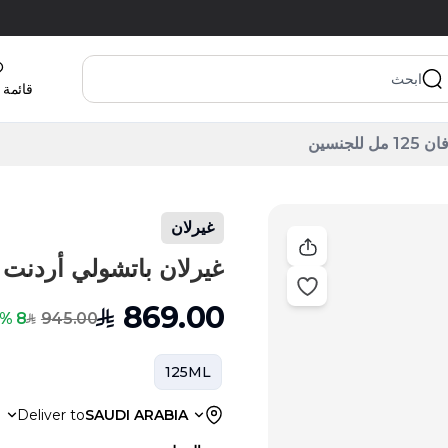
قائمة 
جنسين
غيرلان
غيرلان باتشولي أردنت أو دو بارف
869.00
SAR
945.00
8 % Off
SAR
125ML
a
Deliver to
SAUDI ARABIA