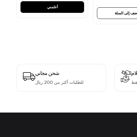
أعلمني
ضف إلى السلة
لام
شحن مجاني
قط
للطلبات أكثر من 200 ريال