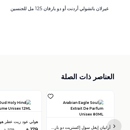
غيرلان باتشولي أردنت أو دو بارفان 125 مل للجنسين
العناصر ذات الصلة
فيكتور هيلز تيمبتريس أو دو بارفان 100 مل للنساء
أرابيان إيغل سول إكستريت دو بارفان 80 مل للرجال
Next sl
179
279
SAR