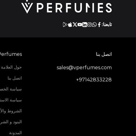
تابعنا:
اتصل بنا
Perfumes
حول العلامة ا
sales@vperfumes.com
اتصل بنا
+97142833228
سياسة الخص
سياسة الاستر
الشروط والأ
البنود و الش
المدونة