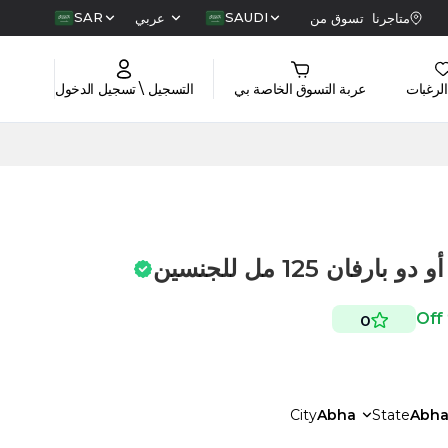
SAR
SAUDI
متاجرنا
تسوق من
عربي
الرغبات
عربة التسوق الخاصة بي
التسجيل \ تسجيل الدخول
ان 125 مل للجنسين
0
City
Abha
State
Abh