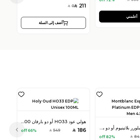
SAR
211
0
SAR
SAR
أعلمني
أضف إلى السلة
هولي عود HO33 أو دو بارفان 100 مل للجنسين
مون بلان إكسبلورر بلاتينيوم أو دو بارفان ميني 4.5 مل للرجال
186
549
66% off
SAR
SAR
Previous slide
84
82% off
SAR