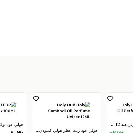
تباع بواسطة:
:
 Perfumes
4
(
هولي عود زيت عطر هولي هند 12 مل للجنسين
هولي عود زيت عطر هولي كمبودي 12 مل للجنسين
186
36% off
SAR