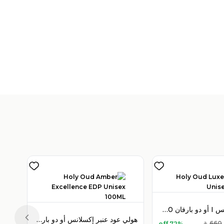
V
)
1
هولي عود لوكس I أو دو بارفان 100 مل للجنسين
هولي عود عنبر إكسلانس أو دو بارفان 100 مل للجنسين
Previous slide
660
72% off