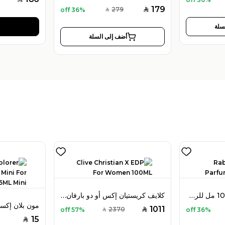
179
279
36% off
SAR
SAR
سلة
أضف إلى السلة
رابان 1 مليون بارفان 100 مل للرجال
كلايف كريستيان إكس أو دو بارفان 100 مل للنساء
1011
2370
57% off
36% off
SAR
SAR
15
SAR