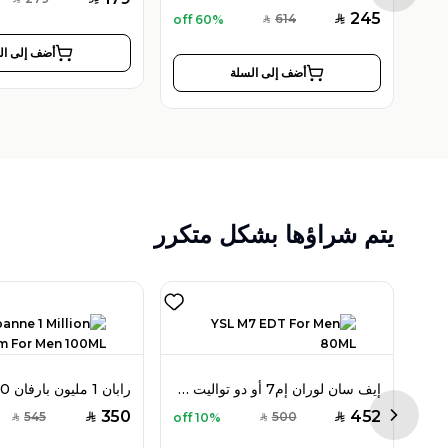
SAR
245
614
60% off
SAR
SAR
أضف إلى ال
أضف إلى السلة
يتم شراؤها بشكل متكرر
روجا بارفيومز إليسيوم أو دو بارفان 100 مل للرجال
إيف سان لوران إم7 أو دو تواليت 80 مل للرجال
350
452
545
500
10% off
SAR
SAR
SAR
SAR
Next sl