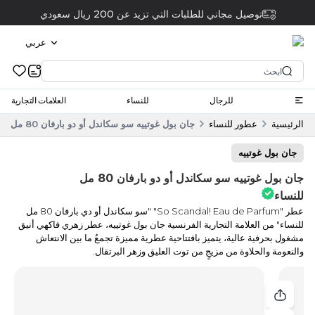
توصيل مجاني للطلبات التي تزيد عن 200 ريال سعودي
عربي
للرجال
للنساء
العلامات التجارية
الرئيسية
عطور للنساء
جان بول غوتييه سو سكاندل أو دو بارفان 80 مل للنساء
جان بول غوتييه
جان بول غوتييه سو سكاندل أو دو بارفان 80 مل
للنساء
عطر "So Scandal! Eau de Parfum" "سو سكاندل أو دي بارفان 80 مل
للنساء" من العلامة التجارية الفرنسية جان بول غوتييه، عطر زهري فاكهي أنيق
مشغول بحرفية عالية، يتميز بافتتاحية عطرية مميزة تجمعُ ما بين الانتعاش
والنعومة والحلاوة من مزيجٍ من توت العليق وزهر البرتقال.