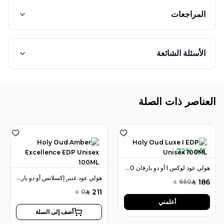
المراجعات
الأسئلة الشائعة
العناصر ذات الصلة
72% off
هولي عود لوكس I أو دو بارفان 100 مل للجنسين
هولي عود عنبر إكسلانس أو دو بارفان 100 مل للجنسين
186
660
SAR
SAR
211
0
SAR
SAR
أعلمني
أضف إلى السلة