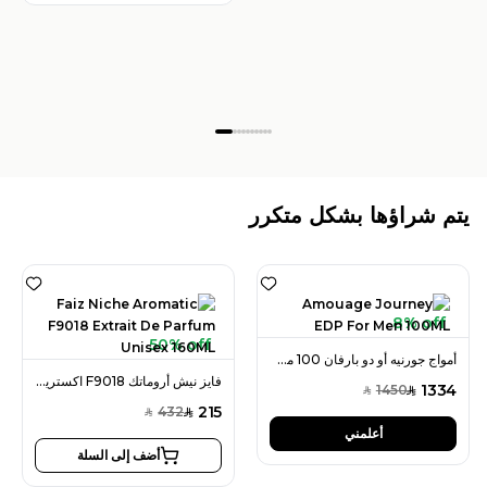
يتم شراؤها بشكل متكرر
8% off
50% off
أمواج جورنيه أو دو بارفان 100 مل للرجال
فايز نيش أروماتك F9018 اكستريت دو بارفان 160 مل للجنسين
1334
1450
SAR
SAR
215
432
SAR
SAR
أعلمني
أضف إلى السلة