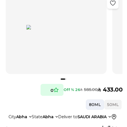
433.00
585.00
SAR
26 % Off
0
SAR
80ML
50ML
City
Abha
State
Abha
Deliver to
SAUDI ARABIA