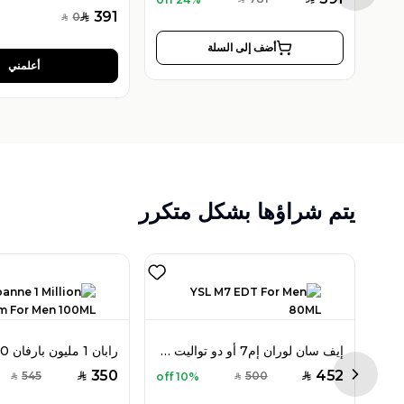
SAR
391
0
SAR
SAR
أضف إلى السلة
أعلمني
يتم شراؤها بشكل متكرر
روجا بارفيومز إليسيوم أو دو بارفان 100 مل للرجال
إيف سان لوران إم7 أو دو تواليت 80 مل للرجال
350
452
545
500
10% off
SAR
SAR
SAR
SAR
Next sl