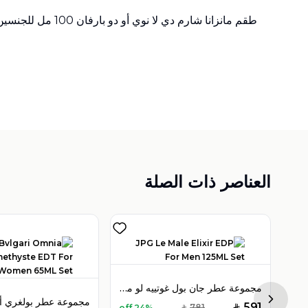
طقم مانزانا شارم دي لا نوي أو دو بارفان 100 مل للجنسين
العناصر ذات الصلة
مجموعة عطر جان بول غوتييه لو ميل إكسير أو دو بارفان 125 مل للرجال
مجموعة عطر بولغري بيتيتس مامانز أو دو تواليت 100 مل للنساء
Next sl
591
781
24% off
SAR