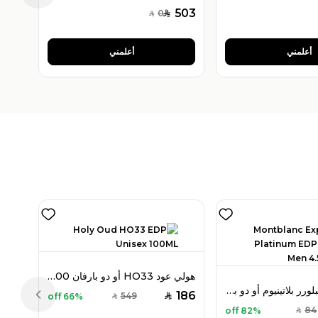
503
0
SAR
SAR
أعلمني
أعلمني
هولي عود HO33 أو دو بارفان 100 مل للجنسين
مون بلان إكسبلورر بلاتينيوم أو دو بارفان ميني 4.5 مل للرجال
186
549
66% off
SAR
SAR
Previous slide
84
82% off
SAR