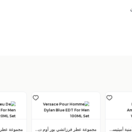
تباع بواسطة:
:
 Perfumes
4
(
مجموعة عطر بولغري أمنية أميثيست أو دو تواليت 65 مل للنساء
مجموعة عطر فرزاتشي بور أوم ديلان بلو أو دو تواليت 100 مل للرجال