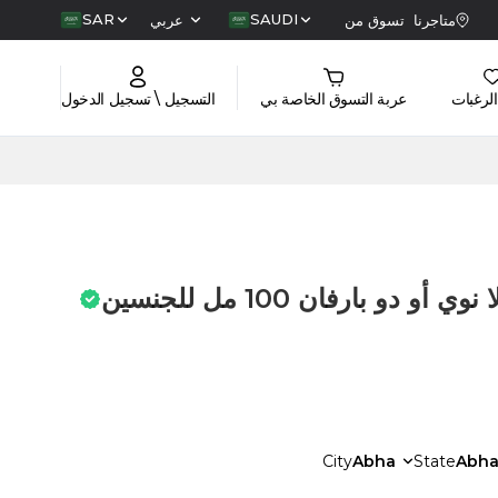
SAR
SAUDI
متاجرنا
تسوق من
عربي
الرغبات
عربة التسوق الخاصة بي
التسجيل \ تسجيل الدخول
دو بارفان 100 مل للجنسين
City
Abha
State
Abh