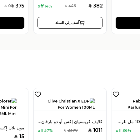
375
382
0
446
14% off
SAR
SAR
SAR
SAR
أضف إلى السلة
رابان 1 مليون بارفان 100 مل للرجال
كلايف كريستيان إكس أو دو بارفان 100 مل للنساء
1011
2370
57% off
36% off
SAR
SAR
15
SAR