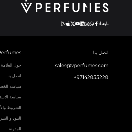
تابعنا:
اتصل بنا
Perfumes
حول العلامة ا
sales@vperfumes.com
اتصل بنا
+97142833228
سياسة الخص
سياسة الاستر
الشروط والأ
البنود و الش
المدونة