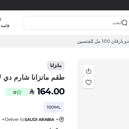
قائمة 
10 مل للجنسين
مانزانا
طقم مانزانا شارم دي لا نوي أو 
164.00
SAR
0
100ML
a
Deliver to
SAUDI ARABIA