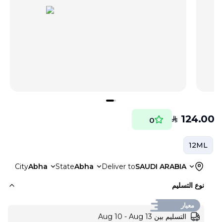
124.00
SAR
0
12ML
City
Abha
State
Abha
Deliver to
SAUDI ARABIA
نوع التسليم
معيار
التسليم بين Aug 10 - Aug 13