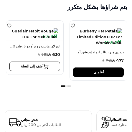
يتم شراؤها بشكل متكرر
8% off
36% off
غيرلان هابيت روج أو دو بارفان 100 مل للرجال
بربري هير بيتالز ليمتد إيديشن أو دو بارفان 88 مل للنساء
630
685
SAR
SAR
477
745
SAR
SAR
أضف إلى السلة
أعلمني
دفع عند الاستلام
شحن مجاني
ت مختارة فقط
للطلبات أكثر من 200 ريال