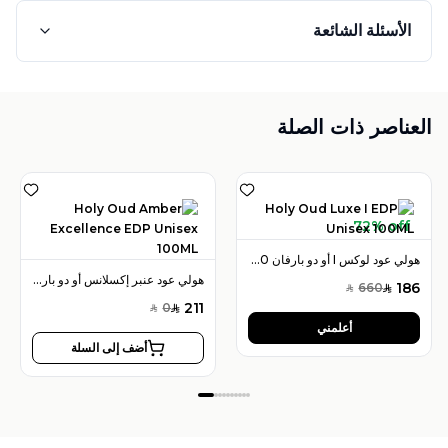
الأسئلة الشائعة
العناصر ذات الصلة
72% off
هولي عود لوكس I أو دو بارفان 100 مل للجنسين
هولي عود عنبر إكسلانس أو دو بارفان 100 مل للجنسين
186
660
SAR
SAR
211
0
SAR
SAR
أعلمني
أضف إلى السلة