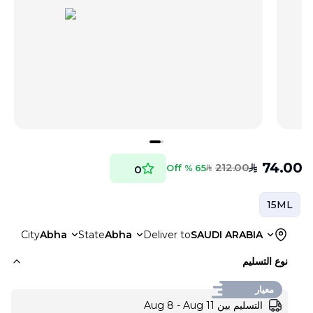
74.00
212.00
SAR
65 % Off
0
SAR
15ML
City
Abha
State
Abha
Deliver to
SAUDI ARABIA
نوع التسليم
معيار
التسليم بين Aug 8 - Aug 11