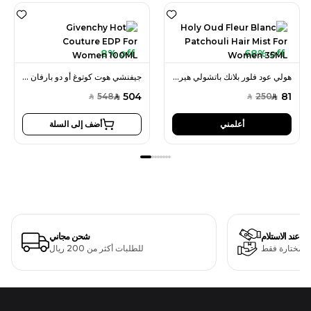
8% off
68% off
هولي عود فلور بلانك باتشولي هير ميست 35 مل للنساء
جيفنشي هوت كوتوغ أو دو بارفان 100 مل للنساء
504
81
548
250
SAR
SAR
SAR
SAR
أعلمني
أضف إلى السلة
دفع عند الاستلام
شحن مجاني
ت مختارة فقط
للطلبات أكثر من 200 ريال