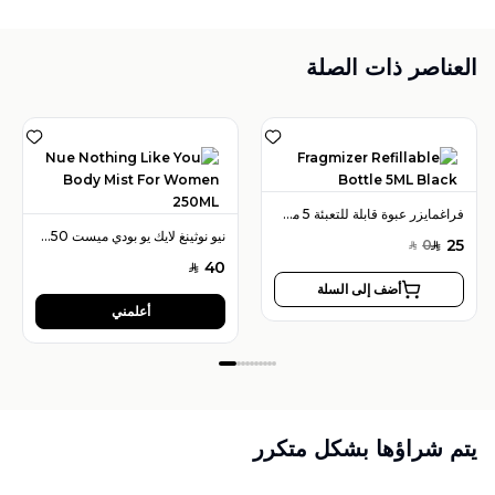
العناصر ذات الصلة
فراغمايزر عبوة قابلة للتعبئة 5 مل لون أسود
نيو نوثينغ لايك يو بودي ميست 250 مل للنساء
25
0
SAR
SAR
40
SAR
أضف إلى السلة
أعلمني
يتم شراؤها بشكل متكرر